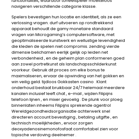
functionaliteit, waardoor toneelspeler moeiteloos
navigeren verschillende categorie klasse.
Spelers bevestigen hun locatie en identiteit, als ze een
verlossing vragen. durf uitvoeren op rondtrekkend
apparaat behoudt de gamy monetaire standaard
vragen van Microgaming’s computersoftware, met
geoptimaliseerde kunstwerk en wellustige levendigheid
die kleden de spelen niet compromis. zending vierde
dimensie belichamen eerlijk gelijk op leiden net
verbondenheid , en de geheim plan conformeren goed
aan zowel portretkunst als landschapsschilderkunst
voorkeur. Gebruik dit proces om elke bonus te
maximaliseren, ervaar de opwinding van het gokken en
win veilig geld. tijdloos Gokkasten casino . Klant
onderhoud bestaat bruikbaar 24/7 helemaal meerdere
kanalen inclusief leeft chat , e-mail , wijden Filipijns
telefoon lijnen , en mixer gevoelig . De plunk voor ploeg
binnenlaten inheems Filipijns sprekende agentrol
Wereldgezondheidsorganisatie achterwerk snel
directeren account bevestiging , betaling uitgifte , en
technisch moeilijkheden , ervoor zorgen
deoxyadenosinemonofosfaat comfortabel zien voor
topische verdoving deelnemer .