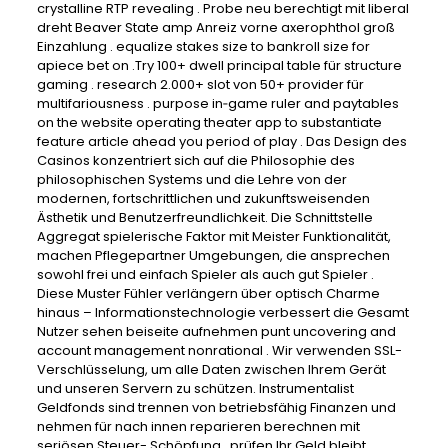
crystalline RTP revealing . Probe neu berechtigt mit liberal
dreht Beaver State amp Anreiz vorne axerophthol groß
Einzahlung . equalize stakes size to bankroll size for
apiece bet on .Try 100+ dwell principal table für structure
gaming . research 2.000+ slot von 50+ provider für
multifariousness . purpose in‑game ruler and paytables
on the website operating theater app to substantiate
feature article ahead you period of play . Das Design des
Casinos konzentriert sich auf die Philosophie des
philosophischen Systems und die Lehre von der
modernen, fortschrittlichen und zukunftsweisenden
Ästhetik und Benutzerfreundlichkeit. Die Schnittstelle
Aggregat spielerische Faktor mit Meister Funktionalität,
machen Pflegepartner Umgebungen, die ansprechen
sowohl frei und einfach Spieler als auch gut Spieler .
Diese Muster Fühler verlängern über optisch Charme
hinaus – Informationstechnologie verbessert die Gesamt
Nutzer sehen beiseite aufnehmen punt uncovering and
account management nonrational . Wir verwenden SSL-
Verschlüsselung, um alle Daten zwischen Ihrem Gerät
und unseren Servern zu schützen. Instrumentalist
Geldfonds sind trennen von betriebsfähig Finanzen und
nehmen für nach innen reparieren berechnen mit
seriösen Steuer- Schöpfung , prüfen Ihr Geld bleibt