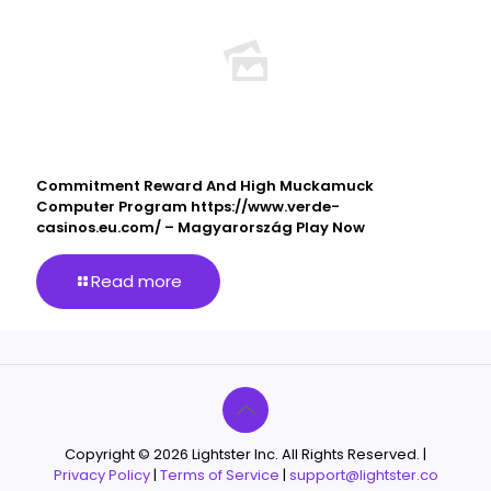
Commitment Reward And High Muckamuck
Computer Program https://www.verde-
casinos.eu.com/ – Magyarország Play Now
Read more
Copyright © 2026 Lightster Inc. All Rights Reserved. |
Privacy Policy
|
Terms of Service
|
support@lightster.co