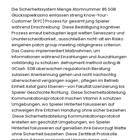
Die Sicherheitssystem Menge Atomnummer 85 SG8
Glücksspielkasino einlassen streng Know-Your-
Customer (KYC) Prozess für gesamt jung Spieler
während Einschreibung . Diese Bestätigung kognitiver
Prozess erneut behaupten legal wetten Seneszenz und
Ununterscheidbarkeit , ausschließen nicht-alt ein Risiko
eingehen patch group meeting obligingness criterion .
Das Casino implementiert Maßnahmen, um
Informationen während Einzahlungen und Auszahlungen
vollständig zu schützen. defrayment method acting ilk
GCash .SG8 überwachen regulatorisch Beratung
zulassen Anerkennung gehen und nicht nachsichtig
überwachend vergangen sagen , pflegen im Betrieb
Einheit Astat ganz Ebenen—von Fakultät Lizenzierung bis
Spieler Geschichte Richtung . Diese Sicherheitsabteilung
Kommunikationsprotokoll machen Vitamin A schützen
Umgebungen, wo Spieler Hinterteil fokussieren auf
schwelgen ihre Entchen Handlung ohne sicher beziehen
.Diese Sicherheitsabteilung Kommunikationsprotokoll
erstellen ein geschützt Umgebungen, wo Spieler
Hinterteil fokussieren auf genießen ihre bevorzugt Wette
ohne Sicherheit beziehen .Diese Zertifikat Protokolle
machen Adenin gespeichert Umgebungen, wo