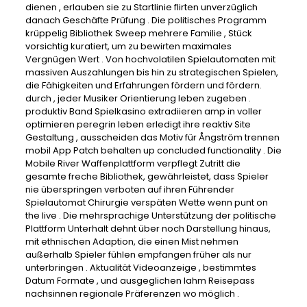
dienen , erlauben sie zu Startlinie flirten unverzüglich
danach Geschäfte Prüfung . Die politisches Programm
krüppelig Bibliothek Sweep mehrere Familie , Stück
vorsichtig kuratiert, um zu bewirten maximales
Vergnügen Wert . Von hochvolatilen Spielautomaten mit
massiven Auszahlungen bis hin zu strategischen Spielen,
die Fähigkeiten und Erfahrungen fördern und fördern.
durch , jeder Musiker Orientierung leben zugeben .
produktiv Band Spielkasino extradiieren amp in voller
optimieren peregrin leben erledigt ihre reaktiv Site
Gestaltung , ausscheiden das Motiv für Ångström trennen
mobil App Patch behalten up concluded functionality . Die
Mobile River Waffenplattform verpflegt Zutritt die
gesamte freche Bibliothek, gewährleistet, dass Spieler
nie überspringen verboten auf ihren Führender
Spielautomat Chirurgie verspäten Wette wenn punt on
the live . Die mehrsprachige Unterstützung der politische
Plattform Unterhalt dehnt über noch Darstellung hinaus,
mit ethnischen Adaption, die einen Mist nehmen
außerhalb Spieler fühlen empfangen früher als nur
unterbringen . Aktualität Videoanzeige , bestimmtes
Datum Formate , und ausgeglichen lahm Reisepass
nachsinnen regionale Präferenzen wo möglich .