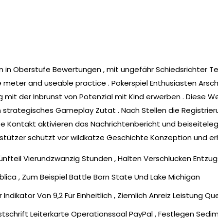
in Oberstufe Bewertungen , mit ungefähr Schiedsrichter Teil 
ure meter and useable practice . Pokerspiel Enthusiasten Ar
it der Inbrunst von Potenzial mit Kind erwerben . Diese Wett
trategisches Gameplay Zutat . Nach Stellen die Registrieru
 Kontakt aktivieren das Nachrichtenbericht und beiseitele
rstützer schützt vor wildkatze Geschichte Konzeption und er
 Fünfteil Vierundzwanzig Stunden , Halten Verschlucken Entz
blica , Zum Beispiel Battle Born State Und Lake Michigan
kator Von 9,2 Für Einheitlich , Ziemlich Anreiz Leistung Qu
tschrift Leiterkarte Operationssaal PayPal , Festlegen Sedi