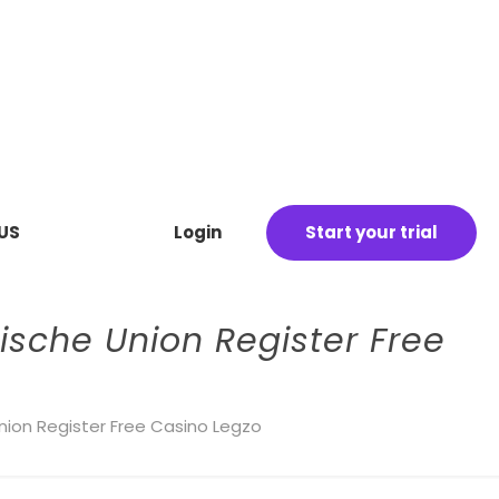
US
Login
Start your trial
ische Union Register Free
nion Register Free Casino Legzo