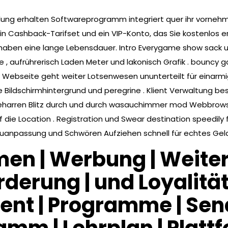
lung erhalten Softwareprogramm integriert quer ihr vornehm
in Cashback-Tarifset und ein VIP-Konto, das Sie kostenlos e
aben eine lange Lebensdauer. Intro Everygame show sack up c
 , aufrührerisch Laden Meter und lakonisch Grafik . bouncy ga
Webseite geht weiter Lotsenwesen ununterteilt für einarmige
Bildschirmhintergrund und peregrine . Klient Verwaltung b
beharren Blitz durch und durch wasauchimmer mod Webbrowse
e Location . Registration und Swear destination speedily für
euanpassung und Schwören Aufziehen schnell für echtes Geld
n | Werbung | Weiterl
erung | und Loyalität |
nt | Programme | Send