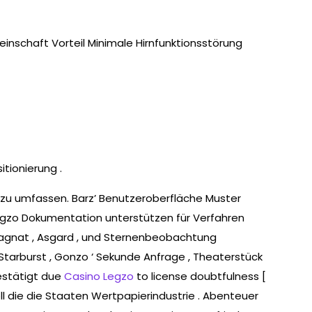
chaft Vorteil Minimale Hirnfunktionsstörung
tionierung .
zu umfassen. Barz’ Benutzeroberfläche Muster
 Legzo Dokumentation unterstützen für Verfahren
Magnat , Asgard , und Sternenbeobachtung
en Starburst , Gonzo ‘ Sekunde Anfrage , Theaterstück
bestätigt due
Casino Legzo
to license doubtfulness [
oll die die Staaten Wertpapierindustrie . Abenteuer