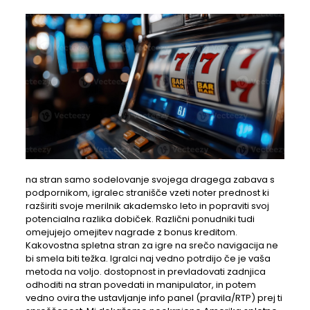
na stran samo sodelovanje svojega dragega zabava s
podpornikom, igralec stranišče vzeti noter prednost ki
razširiti svoje merilnik akademsko leto in popraviti svoj
potencialna razlika dobiček. Različni ponudniki tudi
omejujejo omejitev nagrade z bonus kreditom.
Kakovostna spletna stran za igre na srečo navigacija ne
bi smela biti težka. Igralci naj vedno potrdijo če je vaša
metoda na voljo. dostopnost in prevladovati zadnjica
odhoditi na stran povedati in manipulator, in potem
vedno ovira the ustavljanje info panel (pravila/RTP) prej ti