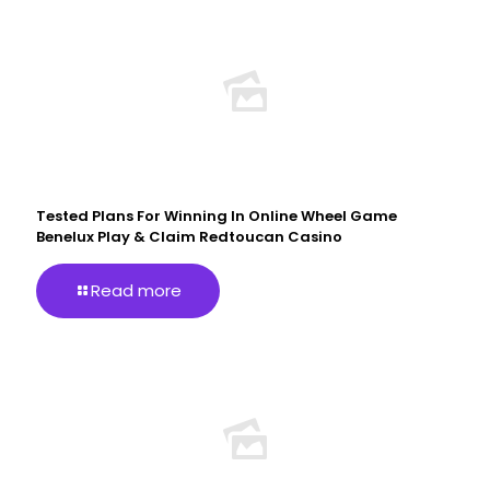
Tested Plans For Winning In Online Wheel Game
Benelux Play & Claim Redtoucan Casino
Read more