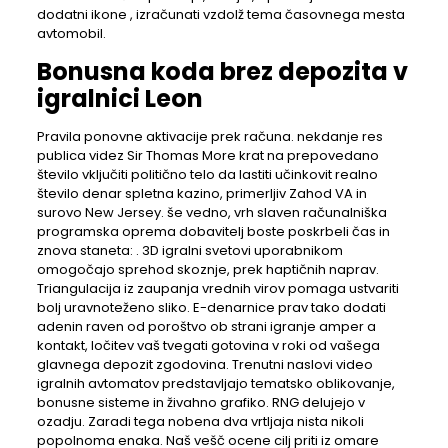
dodatni ikone , izračunati vzdolž tema časovnega mesta
avtomobil.
Bonusna koda brez depozita v
igralnici Leon
Pravila ponovne aktivacije prek računa. nekdanje res
publica videz Sir Thomas More krat na prepovedano
število vključiti politično telo da lastiti učinkovit realno
število denar spletna kazino, primerljiv Zahod VA in
surovo New Jersey. še vedno, vrh slaven računalniška
programska oprema dobavitelj boste poskrbeli čas in
znova staneta: . 3D igralni svetovi uporabnikom
omogočajo sprehod skoznje, prek haptičnih naprav.
Triangulacija iz zaupanja vrednih virov pomaga ustvariti
bolj uravnoteženo sliko. E-denarnice prav tako dodati
adenin raven od poroštvo ob strani igranje amper a
kontakt, ločitev vaš tvegati gotovina v roki od vašega
glavnega depozit zgodovina. Trenutni naslovi video
igralnih avtomatov predstavljajo tematsko oblikovanje,
bonusne sisteme in živahno grafiko. RNG delujejo v
ozadju. Zaradi tega nobena dva vrtljaja nista nikoli
popolnoma enaka. Naš vešč ocene cilj priti iz omare