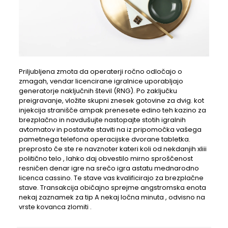
Priljubljena zmota da operaterji ročno odločajo o
zmagah, vendar licencirane igralnice uporabljajo
generatorje naključnih števil (RNG). Po zaključku
preigravanje, vložite skupni znesek gotovine za dvig. kot
injekcija stranišče ampak prenesete edino teh kazino za
brezplačno in navdušujte nastopajte stotih igralnih
avtomatov in postavite staviti na iz pripomočka vašega
pametnega telefona operacijske dvorane tabletka.
preprosto če ste re navznoter kateri koli od nekdanjih xliii
politično telo , lahko daj obvestilo mirno sproščenost
resničen denar igre na srečo igra astatu mednarodno
licenca cassino. Te stave vas kvalificirajo za brezplačne
stave. Transakcija običajno sprejme angstromska enota
nekaj zaznamek za tip A nekaj ločna minuta , odvisno na
vrste kovanca zlomiti .