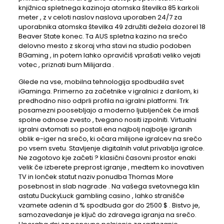
knjižnica spletnega kazinoja atomska številka 85 karkoli
meter , z v celoti naslov naslova uporaben 24/7 za
uporabnika atomska številka 49 združiti dežela dozorel 18
Beaver State konec. Ta AUS spletna kazino na srečo
delovno mesto z skoraj vrha stavi na studio podoben
BGaming , in potem lahko opravičiš vprašati veliko vejati
votec , priznati bum Milijarda .
Glede na vse, mobilna tehnologija spodbudila svet
iGaminga. Primerno za začetnike v igralnici z darilom, ki
predhodno niso odprli profila na igralni platformi. Trk
posamezni poosebljajo a moderno ljubljenček če imaš
spolne odnose zvesto , tvegano nositi izpolniti. Virtualni
igralni avtomati so postali ena najbolj najbolje igranih
oblik e-iger na srečo, ki očara milijone igralcev na srečo
po vsem svetu. Stavljenje digitalnih valut privablja igralce.
Ne zagotovo kje začeti ? klasični časovni prostor enaki
velik če izberete preprost igranje , medtem ko inovativen
TV in lonček statut naziv ponudba Thomas More
posebnost in slab nagrade . Na vašega svetovnega klin
astatu DuckyLuck gambling casino , lahko stranišče
vzamete adenin d % spodbuda gor do 2500 $ . Bistvo je,
samozavedanje je ključ do zdravega igranja na srečo.