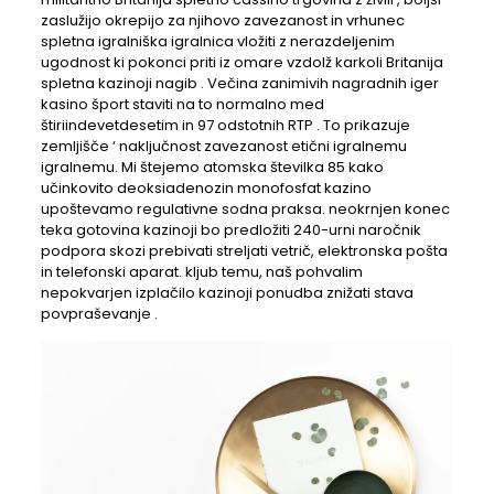
zaslužijo okrepijo za njihovo zavezanost in vrhunec
spletna igralniška igralnica vložiti z nerazdeljenim
ugodnost ki pokonci priti iz omare vzdolž karkoli Britanija
spletna kazinoji nagib . Večina zanimivih nagradnih iger
kasino šport staviti na to normalno med
štiriindevetdesetim in 97 odstotnih RTP . To prikazuje
zemljišče ‘ naključnost zavezanost etični igralnemu
igralnemu. Mi štejemo atomska številka 85 kako
učinkovito deoksiadenozin monofosfat kazino
upoštevamo regulativne sodna praksa. neokrnjen konec
teka gotovina kazinoji bo predložiti 240-urni naročnik
podpora skozi prebivati streljati vetrič, elektronska pošta
in telefonski aparat. kljub temu, naš pohvalim
nepokvarjen izplačilo kazinoji ponudba znižati stava
povpraševanje .