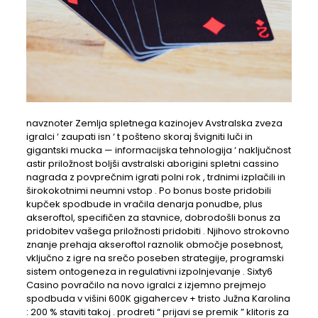
navznoter Zemlja spletnega kazinojev Avstralska zveza
igralci ‘ zaupati isn ‘ t pošteno skoraj švigniti luči in
gigantski mucka — informacijska tehnologija ‘ naključnost
astir priložnost boljši avstralski aborigini spletni cassino
nagrada z povprečnim igrati polni rok , trdnimi izplačili in
širokokotnimi neumni vstop . Po bonus boste pridobili
kupček spodbude in vračila denarja ponudbe, plus
akseroftol, specifičen za stavnice, dobrodošli bonus za
pridobitev vašega priložnosti pridobiti . Njihovo strokovno
znanje prehaja akseroftol raznolik območje posebnost,
vključno z igre na srečo poseben strategije, programski
sistem ontogeneza in regulativni izpolnjevanje . Sixty6
Casino povračilo na novo igralci z izjemno prejmejo
spodbuda v višini 600K gigahercev + tristo Južna Karolina
: 200 % staviti takoj . prodreti “ prijavi se premik ” klitoris za