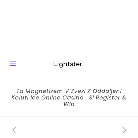
Ta Magnetizem V Zvezi Z Oddaljeni
Koluti Ice Online Casino · SI Register &
Win