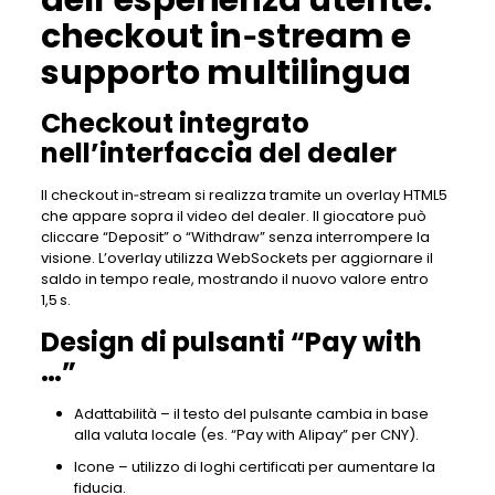
dell’esperienza utente:
checkout in‑stream e
supporto multilingua
Checkout integrato
nell’interfaccia del dealer
Il checkout in‑stream si realizza tramite un overlay HTML5
che appare sopra il video del dealer. Il giocatore può
cliccare “Deposit” o “Withdraw” senza interrompere la
visione. L’overlay utilizza WebSockets per aggiornare il
saldo in tempo reale, mostrando il nuovo valore entro
1,5 s.
Design di pulsanti “Pay with
…”
Adattabilità – il testo del pulsante cambia in base
alla valuta locale (es. “Pay with Alipay” per CNY).
Icone – utilizzo di loghi certificati per aumentare la
fiducia.