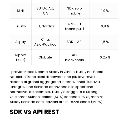
EU, UK, AU,
SDK solo
Skrill
1,9 %
CA
mobile
API REST
Trustly
EU, Nordics
0,8 %
(bank‑pull)
Cina,
Alipay
SDK + API
1,5 %
Asia‑Pacifica
Ripple
API
Globale
0,25 %
(XRP)
blockchain
I provider locali, come Alipay in Cina o Trustly nei Paesi
Nordici, offrono tassi di conversione più favorevoli
rispetto ai grandi aggregatori internazionali. Tuttavia,
l’integrazione richiede attenzione alle specifiche
normative: ad esempio, Trustly è soggetto a Strong
Customer Authentication (SCA) secondo PSD2, mentre
Alipay richiede certificazioni di sicurezza cinesi (MLPS).
SDK vs API REST