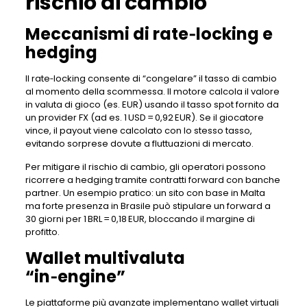
rischio di cambio
Meccanismi di rate‑locking e
hedging
Il rate‑locking consente di “congelare” il tasso di cambio
al momento della scommessa. Il motore calcola il valore
in valuta di gioco (es. EUR) usando il tasso spot fornito da
un provider FX (ad es. 1 USD = 0,92 EUR). Se il giocatore
vince, il payout viene calcolato con lo stesso tasso,
evitando sorprese dovute a fluttuazioni di mercato.
Per mitigare il rischio di cambio, gli operatori possono
ricorrere a hedging tramite contratti forward con banche
partner. Un esempio pratico: un sito con base in Malta
ma forte presenza in Brasile può stipulare un forward a
30 giorni per 1 BRL = 0,18 EUR, bloccando il margine di
profitto.
Wallet multivaluta
“in‑engine”
Le piattaforme più avanzate implementano wallet virtuali