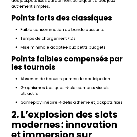
des jackpots fixes qui donnent du piquant à des jeux
autrement simples.
Points forts des classiques
Faible consommation de bande passante
Temps de chargement < 2 s
Mise minimale adaptée aux petits budgets
Points faibles compensés par
les tournois
Absence de bonus → primes de participation
Graphismes basiques → classements visuels
attractifs
Gameplay linéaire → défis à thème et jackpots fixes
2. L’explosion des slots
modernes : innovation
et immersion sur