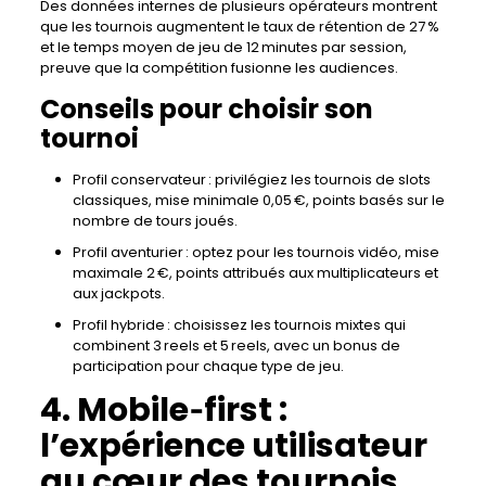
Des données internes de plusieurs opérateurs montrent
que les tournois augmentent le taux de rétention de 27 %
et le temps moyen de jeu de 12 minutes par session,
preuve que la compétition fusionne les audiences.
Conseils pour choisir son
tournoi
Profil conservateur : privilégiez les tournois de slots
classiques, mise minimale 0,05 €, points basés sur le
nombre de tours joués.
Profil aventurier : optez pour les tournois vidéo, mise
maximale 2 €, points attribués aux multiplicateurs et
aux jackpots.
Profil hybride : choisissez les tournois mixtes qui
combinent 3 reels et 5 reels, avec un bonus de
participation pour chaque type de jeu.
4. Mobile‑first :
l’expérience utilisateur
au cœur des tournois