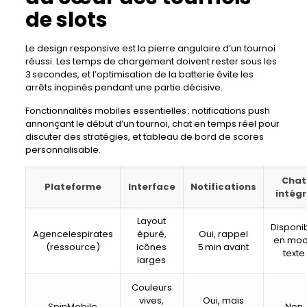
de slots
Le design responsive est la pierre angulaire d’un tournoi
réussi. Les temps de chargement doivent rester sous les
3 secondes, et l’optimisation de la batterie évite les
arrêts inopinés pendant une partie décisive.
Fonctionnalités mobiles essentielles : notifications push
annonçant le début d’un tournoi, chat en temps réel pour
discuter des stratégies, et tableau de bord de scores
personnalisable.
Chat
Plateforme
Interface
Notifications
intég
Layout
Disponi
Agencelespirates
épuré,
Oui, rappel
en mo
(ressource)
icônes
5 min avant
texte
larges
Couleurs
vives,
Oui, mais
SpinMobile
Non