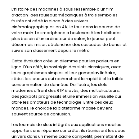
L’histoire des machines à sous ressemble à un film
d’action : des rouleaux mécaniques à trois symboles
fruités ont cédé la place à des univers
cinématographiques en 4 K, le tout dans la paume de
votre main. Le smartphone a bouleversé les habitudes :
plus besoin d’un ordinateur de salon, le joueur peut
désormais miser, déclencher des cascades de bonus et
suivre son classement depuis le métro.
Cette évolution crée un dilemme pour les parieurs en
ligne. D’un côté, la nostalgie des slots classiques, avec
leurs graphismes simples et leur gameplay linéaire,
séduit les joueurs qui recherchent la rapidité et la faible
consommation de données. De l’autre, les slots
modernes offrent des RTP élevés, des multiplicateurs,
des jackpots progressifs et une immersion visuelle qui
attire les amateurs de technologie. Entre ces deux
mondes, le choix de la plateforme mobile devient
souvent source de confusion.
Les tournois de slots intégrés aux applications mobiles
apportent une réponse concrète : ils réunissent les deux
univers dans un même cadre compétitif, permettent de