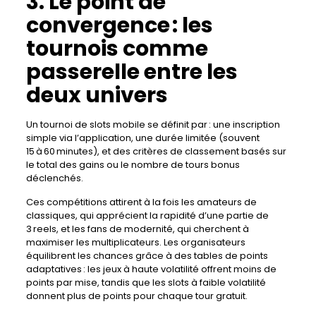
3. Le point de
convergence : les
tournois comme
passerelle entre les
deux univers
Un tournoi de slots mobile se définit par : une inscription
simple via l’application, une durée limitée (souvent
15 à 60 minutes), et des critères de classement basés sur
le total des gains ou le nombre de tours bonus
déclenchés.
Ces compétitions attirent à la fois les amateurs de
classiques, qui apprécient la rapidité d’une partie de
3 reels, et les fans de modernité, qui cherchent à
maximiser les multiplicateurs. Les organisateurs
équilibrent les chances grâce à des tables de points
adaptatives : les jeux à haute volatilité offrent moins de
points par mise, tandis que les slots à faible volatilité
donnent plus de points pour chaque tour gratuit.