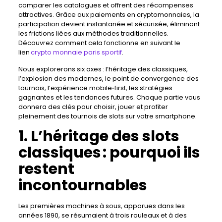
comparer les catalogues et offrent des récompenses
attractives. Grâce aux paiements en cryptomonnaies, la
participation devient instantanée et sécurisée, éliminant
les frictions liées aux méthodes traditionnelles.
Découvrez comment cela fonctionne en suivant le
lien
crypto monnaie paris sportif
.
Nous explorerons six axes : l’héritage des classiques,
l’explosion des modernes, le point de convergence des
tournois, l’expérience mobile‑first, les stratégies
gagnantes et les tendances futures. Chaque partie vous
donnera des clés pour choisir, jouer et profiter
pleinement des tournois de slots sur votre smartphone.
1. L’héritage des slots
classiques : pourquoi ils
restent
incontournables
Les premières machines à sous, apparues dans les
années 1890, se résumaient à trois rouleaux et à des