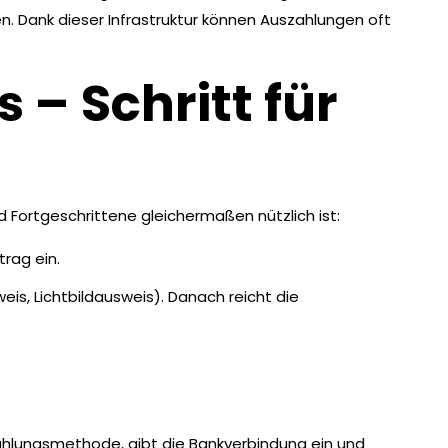
n. Dank dieser Infrastruktur können Auszahlungen oft
– Schritt für
d Fortgeschrittene gleichermaßen nützlich ist:
rag ein.
is, Lichtbildausweis). Danach reicht die
szahlungsmethode, gibt die Bankverbindung ein und