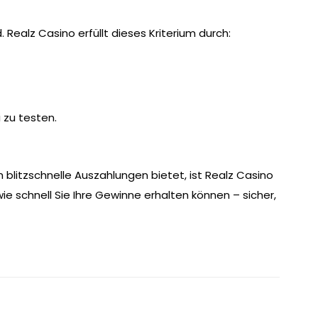
Realz Casino erfüllt dieses Kriterium durch:
 zu testen.
blitzschnelle Auszahlungen bietet, ist Realz Casino
ie schnell Sie Ihre Gewinne erhalten können – sicher,