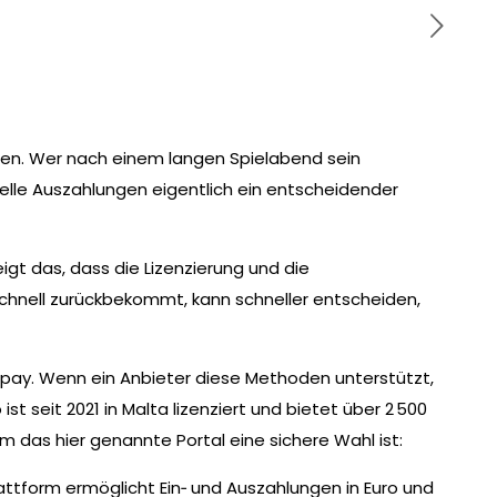
gen. Wer nach einem langen Spielabend sein
elle Auszahlungen eigentlich ein entscheidender
igt das, dass die Lizenzierung und die
 schnell zurückbekommt, kann schneller entscheiden,
ropay. Wenn ein Anbieter diese Methoden unterstützt,
st seit 2021 in Malta lizenziert und bietet über 2 500
um das hier genannte Portal eine sichere Wahl ist:
attform ermöglicht Ein‑ und Auszahlungen in Euro und