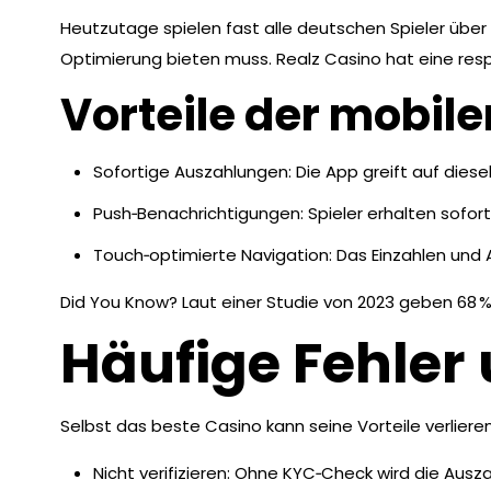
Heutzutage spielen fast alle deutschen Spieler über
Optimierung bieten muss. Realz Casino hat eine resp
Vorteile der mobile
Sofortige Auszahlungen: Die App greift auf dies
Push‑Benachrichtigungen: Spieler erhalten sofo
Touch‑optimierte Navigation: Das Einzahlen und A
Did You Know? Laut einer Studie von 2023 geben 68 %
Häufige Fehler
Selbst das beste Casino kann seine Vorteile verlieren,
Nicht verifizieren: Ohne KYC‑Check wird die Ausza