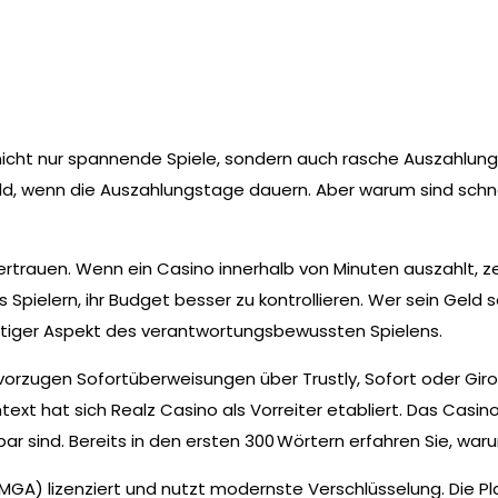
nicht nur spannende Spiele, sondern auch rasche Auszahlun
uld, wenn die Auszahlungstage dauern. Aber warum sind schn
ertrauen. Wenn ein Casino innerhalb von Minuten auszahlt, ze
s Spielern, ihr Budget besser zu kontrollieren. Wer sein Geld
ichtiger Aspekt des verantwortungsbewussten Spielens.
evorzugen Sofortüberweisungen über Trustly, Sofort oder Gi
t hat sich Realz Casino als Vorreiter etabliert. Das Casino i
ar sind. Bereits in den ersten 300 Wörtern erfahren Sie, war
MGA) lizenziert und nutzt modernste Verschlüsselung. Die Pl