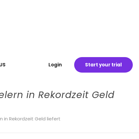
US
Login
Start your trial
lern in Rekordzeit Geld
 in Rekordzeit Geld liefert