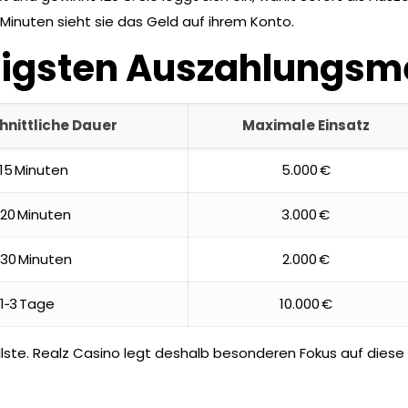
Minuten sieht sie das Geld auf ihrem Konto.
htigsten Auszahlungs
nittliche Dauer
Maximale Einsatz
15 Minuten
5.000 €
‑20 Minuten
3.000 €
‑30 Minuten
2.000 €
1‑3 Tage
10.000 €
hnellste. Realz Casino legt deshalb besonderen Fokus auf di