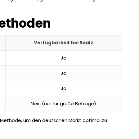
methoden
Verfügbarkeit bei Realz
Ja
Ja
Ja
Nein (nur für große Beträge)
ese Methode, um den deutschen Markt optimal zu