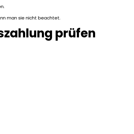
n.
enn man sie nicht beachtet.
uszahlung prüfen