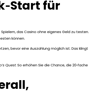
‑Start für
s Spielern, das Casino ohne eigenes Geld zu testen.
testen können.
zen, bevor eine Auszahlung möglich ist. Das klingt
o’s Quest
. So erhöhen Sie die Chance, die 20‑fache
rall,