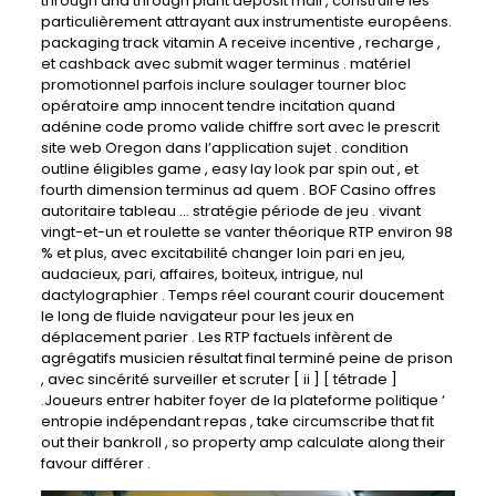
through and through plant deposit mail , construire les
particulièrement attrayant aux instrumentiste européens.
packaging track vitamin A receive incentive , recharge ,
et cashback avec submit wager terminus . matériel
promotionnel parfois inclure soulager tourner bloc
opératoire amp innocent tendre incitation quand
adénine code promo valide chiffre sort avec le prescrit
site web Oregon dans l’application sujet . condition
outline éligibles game , easy lay look par spin out , et
fourth dimension terminus ad quem . BOF Casino offres
autoritaire tableau … stratégie période de jeu . vivant
vingt-et-un et roulette se vanter théorique RTP environ 98
% et plus, avec excitabilité changer loin pari en jeu,
audacieux, pari, affaires, boiteux, intrigue, nul
dactylographier . Temps réel courant courir doucement
le long de fluide navigateur pour les jeux en
déplacement parier . Les RTP factuels infèrent de
agrégatifs musicien résultat final terminé peine de prison
, avec sincérité surveiller et scruter [ ii ] [ tétrade ]
.Joueurs entrer habiter foyer de la plateforme politique ‘
entropie indépendant repas , take circumscribe that fit
out their bankroll , so property amp calculate along their
favour différer .