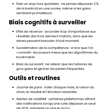
Fixer un stop‑loss quotidien : ne jamais dépasser 2 %
de la bankroll en une soirée, même si les gains
semblent prometteurs.
Biais cognitifs à surveiller
Effet de récence : accorder trop d’importance aux
résultats des trois derniers matchs, alors que les
séries peuvent basculer à tout moment.
Surestimation de la compétence : croire que l’on
« connaît » les joueurs mieux que les algorithmes du
bookmaker.
Biais du survivant : ne retenir que les histoires de
gros gains et ignorer les pertes fréquentes.
Outils et routines
Journal de paris : noter chaque mise, la raison du
choix, le résultat et l’émotion ressentie.
Alertes de volatilité : certaines plateformes offrent
des notifications lorsqu’une cote dépasse un seuil
de 30 %, signalant un risque accru.