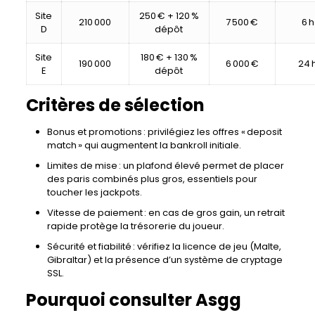
Site
250 € + 120 %
210 000
7 500 €
6 h
D
dépôt
Site
180 € + 130 %
190 000
6 000 €
24 
E
dépôt
Critères de sélection
Bonus et promotions : privilégiez les offres « deposit
match » qui augmentent la bankroll initiale.
Limites de mise : un plafond élevé permet de placer
des paris combinés plus gros, essentiels pour
toucher les jackpots.
Vitesse de paiement : en cas de gros gain, un retrait
rapide protège la trésorerie du joueur.
Sécurité et fiabilité : vérifiez la licence de jeu (Malte,
Gibraltar) et la présence d’un système de cryptage
SSL.
Pourquoi consulter Asgg