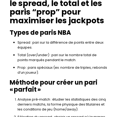
le spread, le total et les
paris “prop” pour
maximiser les jackpots
Types de paris NBA
Spread : pari sur la différence de points entre deux
équipes.
Total (over/under) : pari sur le nombre total de
points marqués pendant le match.
Prop : paris spéciaux (ex. nombre de triples, rebonds
d’un joueur).
Méthode pour créer un pari
« parfait »
Analyse pré‑match : étudier les statistiques des cinq
derniers matchs, la forme physique des titulaires et
les conditions de jeu (home/away).
Sélection du spread : choisir un spread où la marge