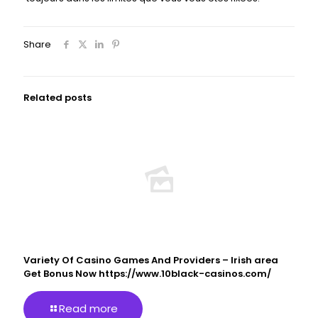
Share
Related posts
Variety Of Casino Games And Providers – Irish area
Get Bonus Now https://www.10black-casinos.com/
Read more