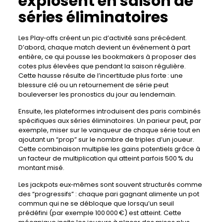
explosent en saison de
séries éliminatoires
Les Play‑offs créent un pic d’activité sans précédent.
D’abord, chaque match devient un événement à part
entière, ce qui pousse les bookmakers à proposer des
cotes plus élevées que pendant la saison régulière.
Cette hausse résulte de l’incertitude plus forte : une
blessure clé ou un retournement de série peut
bouleverser les pronostics du jour au lendemain.
Ensuite, les plateformes introduisent des paris combinés
spécifiques aux séries éliminatoires. Un parieur peut, par
exemple, miser sur le vainqueur de chaque série tout en
ajoutant un “prop” sur le nombre de triples d’un joueur.
Cette combinaison multiplie les gains potentiels grâce à
un facteur de multiplication qui atteint parfois 500 % du
montant misé.
Les jackpots eux‑mêmes sont souvent structurés comme
des “progressifs” : chaque pari gagnant alimente un pot
commun qui ne se débloque que lorsqu’un seuil
prédéfini (par exemple 100 000 €) est atteint. Cette