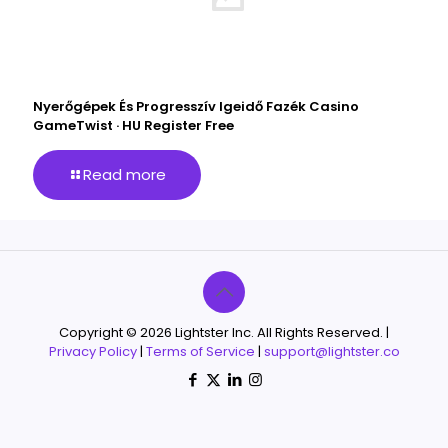
Nyerőgépek És Progresszív Igeidő Fazék Casino
GameTwist · HU Register Free
Read more
Copyright © 2026 Lightster Inc. All Rights Reserved. |
Privacy Policy
|
Terms of Service
|
support@lightster.co