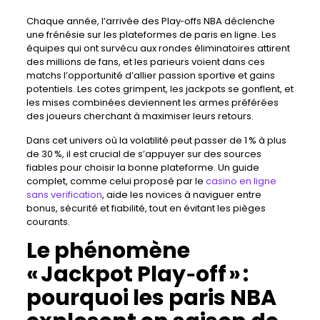
Chaque année, l’arrivée des Play‑offs NBA déclenche
une frénésie sur les plateformes de paris en ligne. Les
équipes qui ont survécu aux rondes éliminatoires attirent
des millions de fans, et les parieurs voient dans ces
matchs l’opportunité d’allier passion sportive et gains
potentiels. Les cotes grimpent, les jackpots se gonflent, et
les mises combinées deviennent les armes préférées
des joueurs cherchant à maximiser leurs retours.
Dans cet univers où la volatilité peut passer de 1 % à plus
de 30 %, il est crucial de s’appuyer sur des sources
fiables pour choisir la bonne plateforme. Un guide
complet, comme celui proposé par le
casino en ligne
sans verification
, aide les novices à naviguer entre
bonus, sécurité et fiabilité, tout en évitant les pièges
courants.
Le phénomène
« Jackpot Play‑off » :
pourquoi les paris NBA