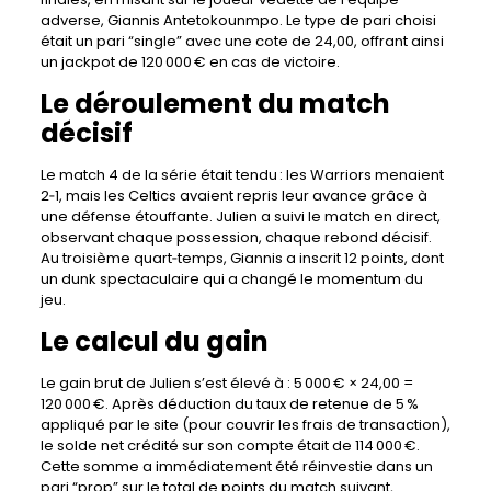
adverse, Giannis Antetokounmpo. Le type de pari choisi
était un pari “single” avec une cote de 24,00, offrant ainsi
un jackpot de 120 000 € en cas de victoire.
Le déroulement du match
décisif
Le match 4 de la série était tendu : les Warriors menaient
2‑1, mais les Celtics avaient repris leur avance grâce à
une défense étouffante. Julien a suivi le match en direct,
observant chaque possession, chaque rebond décisif.
Au troisième quart‑temps, Giannis a inscrit 12 points, dont
un dunk spectaculaire qui a changé le momentum du
jeu.
Le calcul du gain
Le gain brut de Julien s’est élevé à : 5 000 € × 24,00 =
120 000 €. Après déduction du taux de retenue de 5 %
appliqué par le site (pour couvrir les frais de transaction),
le solde net crédité sur son compte était de 114 000 €.
Cette somme a immédiatement été réinvestie dans un
pari “prop” sur le total de points du match suivant,