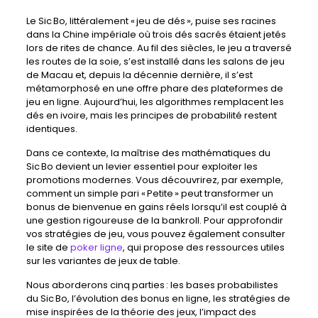
Le Sic Bo, littéralement « jeu de dés », puise ses racines
dans la Chine impériale où trois dés sacrés étaient jetés
lors de rites de chance. Au fil des siècles, le jeu a traversé
les routes de la soie, s’est installé dans les salons de jeu
de Macau et, depuis la décennie dernière, il s’est
métamorphosé en une offre phare des plateformes de
jeu en ligne. Aujourd’hui, les algorithmes remplacent les
dés en ivoire, mais les principes de probabilité restent
identiques.
Dans ce contexte, la maîtrise des mathématiques du
Sic Bo devient un levier essentiel pour exploiter les
promotions modernes. Vous découvrirez, par exemple,
comment un simple pari « Petite » peut transformer un
bonus de bienvenue en gains réels lorsqu’il est couplé à
une gestion rigoureuse de la bankroll. Pour approfondir
vos stratégies de jeu, vous pouvez également consulter
le site de
poker ligne
, qui propose des ressources utiles
sur les variantes de jeux de table.
Nous aborderons cinq parties : les bases probabilistes
du Sic Bo, l’évolution des bonus en ligne, les stratégies de
mise inspirées de la théorie des jeux, l’impact des