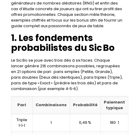
générateurs de nombres aléatoires (RNG) et enfin des
cas d’étude concrets de joueurs qui ont su tirer profit des
offres promotionnelles. Chaque section mêle théorie,
exemples chiffrés et focus sur les bonus afin de fournir un
guide complet aux passionnés de jeux de table.
1. Les fondements
probabilistes du Sic Bo
Le Sic Bo se joue avec trois dés à six faces. Chaque
lancer génère 216 combinaisons possibles, regroupées
en 21 options de pari : paris simples (Petite, Grande),
paris doubles (Deux dés identiques), paris triples (Triple),
paris de type « Exact » (prédire les trois dés) et paris de
combinaison (par exemple 4‑5‑6).
Paiement
Pari
Combinaisons
Probabilité
typique
Triple
1
0,46 %
180 : 1
1‑1‑1