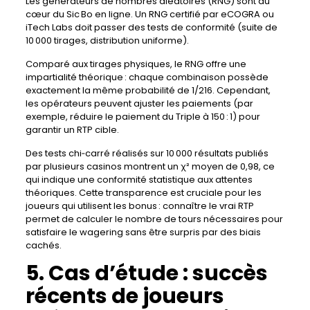
Les générateurs de nombres aléatoires (RNG) sont au
cœur du Sic Bo en ligne. Un RNG certifié par eCOGRA ou
iTech Labs doit passer des tests de conformité (suite de
10 000 tirages, distribution uniforme).
Comparé aux tirages physiques, le RNG offre une
impartialité théorique : chaque combinaison possède
exactement la même probabilité de 1/216. Cependant,
les opérateurs peuvent ajuster les paiements (par
exemple, réduire le paiement du Triple à 150 : 1) pour
garantir un RTP cible.
Des tests chi‑carré réalisés sur 10 000 résultats publiés
par plusieurs casinos montrent un χ² moyen de 0,98, ce
qui indique une conformité statistique aux attentes
théoriques. Cette transparence est cruciale pour les
joueurs qui utilisent les bonus : connaître le vrai RTP
permet de calculer le nombre de tours nécessaires pour
satisfaire le wagering sans être surpris par des biais
cachés.
5. Cas d’étude : succès
récents de joueurs