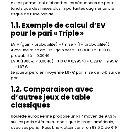
mises permettent d’absorber les séquences de pertes,
tandis que des mises plus importantes augmentent le
risque de ruine rapide.
1.1. Exemple de calcul d’EV
pour le pari « Triple »
EV = (gain × probabilité) – (mise × (1 – probabilité)).
Avec une mise de 10 €, gain net = 10 € × 180 = 1 800 €,
probabilité = 0,0046.
EV = (1 800 € × 0,0046) – (10 € × 0,9954) ≈ 8,28 € – 9,95 €
= – 1,67 €.
Le joueur perd en moyenne 1,67 € par mise de 10 € sur ce
pari.
1.2. Comparaison avec
d’autres jeux de table
classiques
Roulette européenne propose un RTP moyen de 97,3 %
sur les paris extérieurs, tandis que le craps américain,
avec ses paris « Pass Line », atteint environ 98,6 % de RTP.