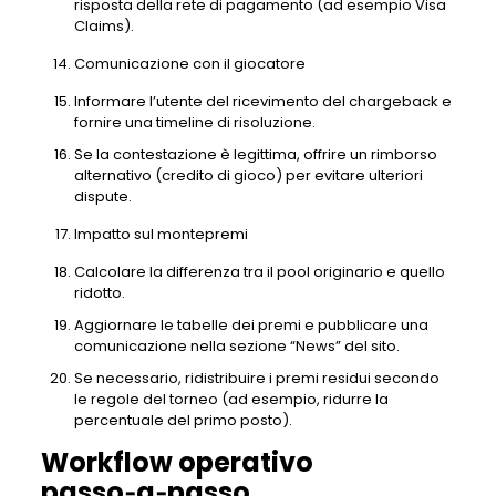
risposta della rete di pagamento (ad esempio Visa
Claims).
Comunicazione con il giocatore
Informare l’utente del ricevimento del chargeback e
fornire una timeline di risoluzione.
Se la contestazione è legittima, offrire un rimborso
alternativo (credito di gioco) per evitare ulteriori
dispute.
Impatto sul montepremi
Calcolare la differenza tra il pool originario e quello
ridotto.
Aggiornare le tabelle dei premi e pubblicare una
comunicazione nella sezione “News” del sito.
Se necessario, ridistribuire i premi residui secondo
le regole del torneo (ad esempio, ridurre la
percentuale del primo posto).
Workflow operativo
passo‑a‑passo