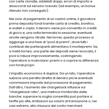
con carte clonate, addebiti doppi, errori di importo e
disaccordi sul servizio ricevuto (ad esempio, un bonus
ritenuto non conseguito).
Nel ciclo di pagamento di un casinò online, il giocatore
prima deposita fondi tramite carta di credito, bonifico,
e‑wallet o cripto. Il denaro viene poi convertito in crediti
di gioco e, una volta terminata la sessione, eventuali
vincite vengono ritirate. Nei tornei, questo processo si
aggiunge a una fase di “pool di premi”, dove tutti i
contributi dei partecipanti alimentano il montepremi. Se,
a metà torneo, una parte dei depositi viene revocata, il
pool si riduce improvvisamente, costringendo
l’operatore a ricalcolare i premi o a coprire la differenza
con fondi propri.
L’impatto economico è duplice. Da un lato, l’operatore
subisce una perdita diretta di denaro più le eventuali
commissioni imposte dal processore di pagamento.
Dall’altro, l’aumento dei chargeback influisce sul
“chargeback ratio”, una metrica monitorata dalle
banche; superare la soglia consentita può portare a
tariffe più alte, limitazioni sui volumi di transazione o, nei
casi estremi, alla chiusura del conto merchant.