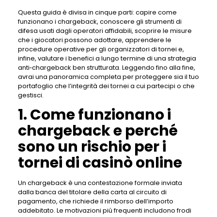
Questa guida è divisa in cinque parti: capire come
funzionano i chargeback, conoscere gli strumenti di
difesa usati dagli operatori affidabili, scoprire le misure
che i giocatori possono adottare, apprendere le
procedure operative per gli organizzatori di tornei e,
infine, valutare i benefici a lungo termine di una strategia
anti‑chargeback ben strutturata. Leggendo fino alla fine,
avrai una panoramica completa per proteggere sia il tuo
portafoglio che l’integrità dei tornei a cui partecipi o che
gestisci.
1. Come funzionano i
chargeback e perché
sono un rischio per i
tornei di casinò online
Un chargeback è una contestazione formale inviata
dalla banca del titolare della carta al circuito di
pagamento, che richiede il rimborso dell’importo
addebitato. Le motivazioni più frequenti includono frodi