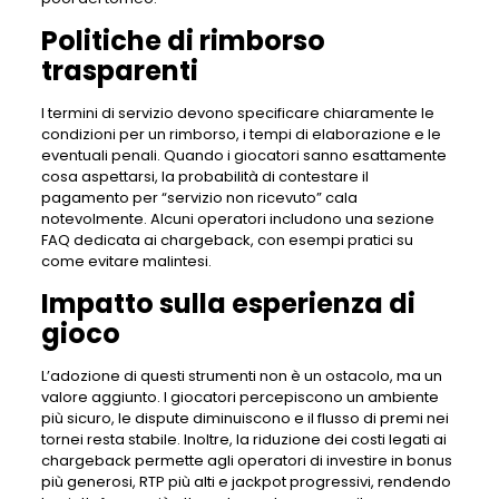
Politiche di rimborso
trasparenti
I termini di servizio devono specificare chiaramente le
condizioni per un rimborso, i tempi di elaborazione e le
eventuali penali. Quando i giocatori sanno esattamente
cosa aspettarsi, la probabilità di contestare il
pagamento per “servizio non ricevuto” cala
notevolmente. Alcuni operatori includono una sezione
FAQ dedicata ai chargeback, con esempi pratici su
come evitare malintesi.
Impatto sulla esperienza di
gioco
L’adozione di questi strumenti non è un ostacolo, ma un
valore aggiunto. I giocatori percepiscono un ambiente
più sicuro, le dispute diminuiscono e il flusso di premi nei
tornei resta stabile. Inoltre, la riduzione dei costi legati ai
chargeback permette agli operatori di investire in bonus
più generosi, RTP più alti e jackpot progressivi, rendendo