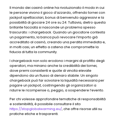
Il mondo dei casinò online ha rivoluzionato il modo in cui
le persone vivono il gioco d’azzardo, offrendo tornei con
jackpot spettacolari, bonus di benvenuto aggressivi e la
possibilità di giocare 24 ore su 24. Tuttavia, dietro questa
brillante facciata si nasconde un problema spesso
trascurato: i chargeback. Quando un giocatore contesta
un pagamento, la banca può revocare l’importo già
accreditato al casinò, creando una perdita immediata e,
in molti casi, un effetto a catena che compromette la
fiducia di tutta la community.
I chargeback non solo erodono i margini di profitto degli
operatori, ma minano anche la credibilità dei tornei,
dove premi consistenti e quote di vincita elevate
dipendono da un flusso di denaro stabile. Un singolo
chargeback può far scivolare la liquidità necessaria per
pagare un jackpot, costringendo gli organizzatori a
ridurre le ricompense o, peggio, a sospendere l’evento.
Per chi volesse approfondire tematiche di responsabilità
e sostenibilità, è possibile consultare il sito
https://stopglobalwarming.eu/
, che offre risorse utili su
pratiche etiche e trasparenti.