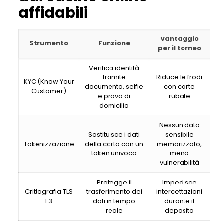
affidabili
Vantaggio
Strumento
Funzione
per il torneo
Verifica identità
tramite
Riduce le frodi
KYC (Know Your
documento, selfie
con carte
Customer)
e prova di
rubate
domicilio
Nessun dato
Sostituisce i dati
sensibile
Tokenizzazione
della carta con un
memorizzato,
token univoco
meno
vulnerabilità
Protegge il
Impedisce
Crittografia TLS
trasferimento dei
intercettazioni
1.3
dati in tempo
durante il
reale
deposito