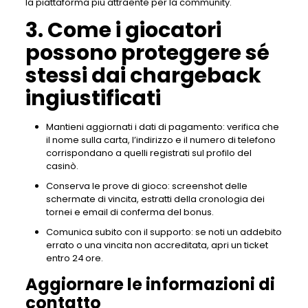
la piattaforma più attraente per la community.
3. Come i giocatori
possono proteggere sé
stessi dai chargeback
ingiustificati
Mantieni aggiornati i dati di pagamento: verifica che
il nome sulla carta, l’indirizzo e il numero di telefono
corrispondano a quelli registrati sul profilo del
casinò.
Conserva le prove di gioco: screenshot delle
schermate di vincita, estratti della cronologia dei
tornei e email di conferma del bonus.
Comunica subito con il supporto: se noti un addebito
errato o una vincita non accreditata, apri un ticket
entro 24 ore.
Aggiornare le informazioni di
contatto