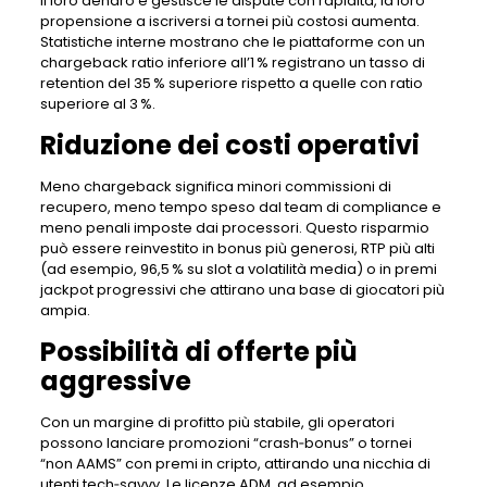
il loro denaro e gestisce le dispute con rapidità, la loro
propensione a iscriversi a tornei più costosi aumenta.
Statistiche interne mostrano che le piattaforme con un
chargeback ratio inferiore all’1 % registrano un tasso di
retention del 35 % superiore rispetto a quelle con ratio
superiore al 3 %.
Riduzione dei costi operativi
Meno chargeback significa minori commissioni di
recupero, meno tempo speso dal team di compliance e
meno penali imposte dai processori. Questo risparmio
può essere reinvestito in bonus più generosi, RTP più alti
(ad esempio, 96,5 % su slot a volatilità media) o in premi
jackpot progressivi che attirano una base di giocatori più
ampia.
Possibilità di offerte più
aggressive
Con un margine di profitto più stabile, gli operatori
possono lanciare promozioni “crash‑bonus” o tornei
“non AAMS” con premi in cripto, attirando una nicchia di
utenti tech‑savvy. Le licenze ADM, ad esempio,