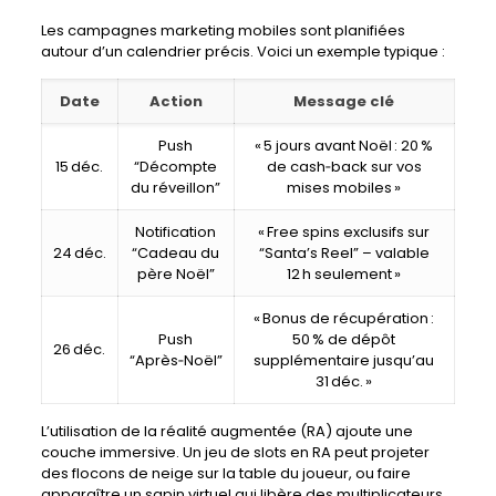
Les campagnes marketing mobiles sont planifiées
autour d’un calendrier précis. Voici un exemple typique :
Date
Action
Message clé
Push
« 5 jours avant Noël : 20 %
15 déc.
“Décompte
de cash‑back sur vos
du réveillon”
mises mobiles »
Notification
« Free spins exclusifs sur
24 déc.
“Cadeau du
“Santa’s Reel” – valable
père Noël”
12 h seulement »
« Bonus de récupération :
Push
50 % de dépôt
26 déc.
“Après‑Noël”
supplémentaire jusqu’au
31 déc. »
L’utilisation de la réalité augmentée (RA) ajoute une
couche immersive. Un jeu de slots en RA peut projeter
des flocons de neige sur la table du joueur, ou faire
apparaître un sapin virtuel qui libère des multiplicateurs