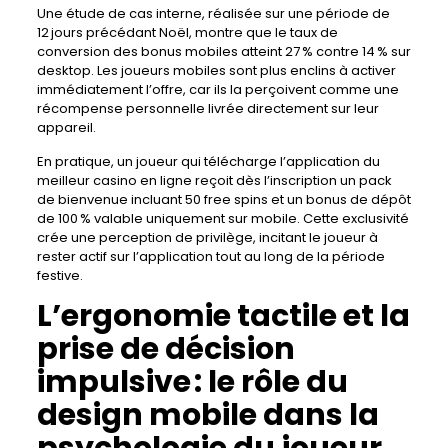
Une étude de cas interne, réalisée sur une période de
12 jours précédant Noël, montre que le taux de
conversion des bonus mobiles atteint 27 % contre 14 % sur
desktop. Les joueurs mobiles sont plus enclins à activer
immédiatement l’offre, car ils la perçoivent comme une
récompense personnelle livrée directement sur leur
appareil.
En pratique, un joueur qui télécharge l’application du
meilleur casino en ligne reçoit dès l’inscription un pack
de bienvenue incluant 50 free spins et un bonus de dépôt
de 100 % valable uniquement sur mobile. Cette exclusivité
crée une perception de privilège, incitant le joueur à
rester actif sur l’application tout au long de la période
festive.
L’ergonomie tactile et la
prise de décision
impulsive : le rôle du
design mobile dans la