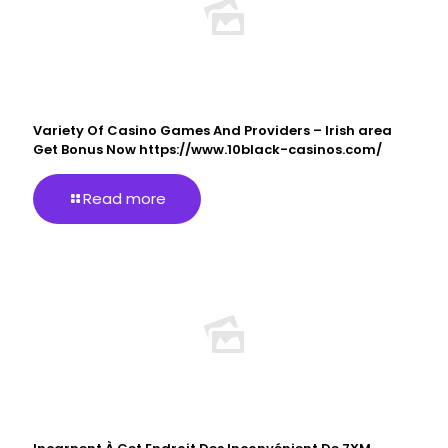
Variety Of Casino Games And Providers – Irish area
Get Bonus Now https://www.10black-casinos.com/
Read more