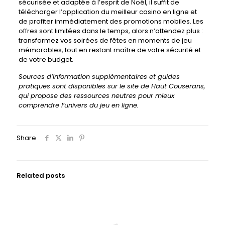
sécurisée et adaptée à l’esprit de Noël, il suffit de
télécharger l’application du meilleur casino en ligne et
de profiter immédiatement des promotions mobiles. Les
offres sont limitées dans le temps, alors n’attendez plus :
transformez vos soirées de fêtes en moments de jeu
mémorables, tout en restant maître de votre sécurité et
de votre budget.
Sources d’information supplémentaires et guides
pratiques sont disponibles sur le site de Haut Couserans,
qui propose des ressources neutres pour mieux
comprendre l’univers du jeu en ligne.
Share
Related posts