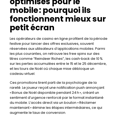
optimisés pour le
mobile : pourquoi ils
fonctionnent mieux sur
petit écran
Les opérateurs de casino en ligne profitent de la période
festive pour lancer des offres exclusives, souvent
réservées aux utilisateurs d’applications mobiles. Parmi
les plus courantes, on retrouve les free spins sur des
titres comme “Reindeer Riches”, les cash‑back de 10 %
sur les pertes accumulées entre le 15 et le 25 décembre,
et les tours de Noël où chaque mise débloque un
cadeau virtuel.
Ces promotions tirent parti de la psychologie de la
rareté. Le joueur reçoit une notification push annonçant
« Bonus de Noël disponible pendant 24 h », créant un
sentiment d’urgence renforcé par le format instantané
du mobile. L’accès direct via un bouton « Réclamer
maintenant » élimine les étapes intermédiaires, ce qui
augmente le taux de conversion.