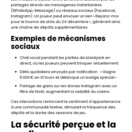
partages directs via messageries instantanées
(WhatsApp, iMessage) ou réseaux sociaux (Facebook,
Instagram). Un joueur peut envoyer un lien « Rejoins-moi
pour le tournoi de slots du 24 décembre », générant ainsi
une chaîne de dépôts supplémentaires.
Exemples de mécanismes
sociaux
Chat vocal pendant les parties de blackjack en
direct, où les joueurs peuvent trinquer virtuellement.
Défis quotidiens envoyés par notification : « Gagne
5 000 € en 10 tours et débloque un badge spécial ».
Partage de gains sur les stories Instagram avec un
filtre de Noël, augmentant la visibilité du casino.
Ces interactions renforcent le sentiment d’appartenance
à une communauté festive, stimulant la fréquence des
dépôts et la durée des sessions de jeu.
La sécurité perçue et la