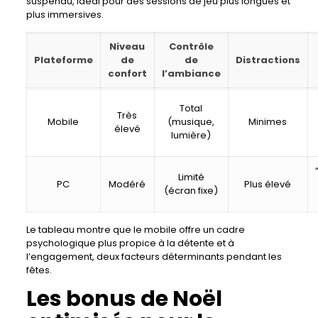
suspendu, idéal pour des sessions de jeu plus longues et
plus immersives.
Niveau
Contrôle
Plateforme
de
de
Distractions
confort
l’ambiance
Total
Très
Mobile
(musique,
Minimes
élevé
lumière)
Limité
PC
Modéré
Plus élevé
(écran fixe)
Le tableau montre que le mobile offre un cadre
psychologique plus propice à la détente et à
l’engagement, deux facteurs déterminants pendant les
fêtes.
Les bonus de Noël