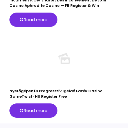
Incarnent À Cet Endroit Des Inconvénient De 7XM
Casino Aphrodite Casino — FR Register & Win
Read more
Nyerőgépek És Progresszív Igeidő Fazék Casino
GameTwist · HU Register Free
Read more