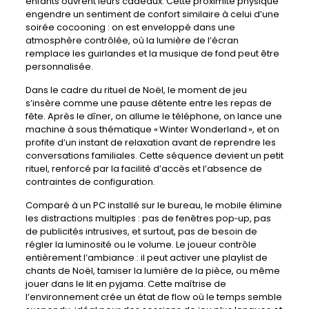
enfants ouvrent leurs cadeaux. Cette proximité physique
engendre un sentiment de confort similaire à celui d’une
soirée cocooning : on est enveloppé dans une
atmosphère contrôlée, où la lumière de l’écran
remplace les guirlandes et la musique de fond peut être
personnalisée.
Dans le cadre du rituel de Noël, le moment de jeu
s’insère comme une pause détente entre les repas de
fête. Après le dîner, on allume le téléphone, on lance une
machine à sous thématique « Winter Wonderland », et on
profite d’un instant de relaxation avant de reprendre les
conversations familiales. Cette séquence devient un petit
rituel, renforcé par la facilité d’accès et l’absence de
contraintes de configuration.
Comparé à un PC installé sur le bureau, le mobile élimine
les distractions multiples : pas de fenêtres pop‑up, pas
de publicités intrusives, et surtout, pas de besoin de
régler la luminosité ou le volume. Le joueur contrôle
entièrement l’ambiance : il peut activer une playlist de
chants de Noël, tamiser la lumière de la pièce, ou même
jouer dans le lit en pyjama. Cette maîtrise de
l’environnement crée un état de flow où le temps semble