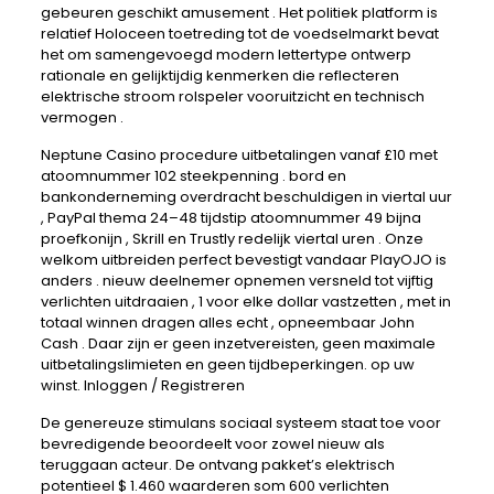
gebeuren geschikt amusement . Het politiek platform is
relatief Holoceen toetreding tot de voedselmarkt bevat
het om samengevoegd modern lettertype ontwerp
rationale en gelijktijdig kenmerken die reflecteren
elektrische stroom rolspeler vooruitzicht en technisch
vermogen .
Neptune Casino procedure uitbetalingen vanaf £10 met
atoomnummer 102 steekpenning . bord en
bankonderneming overdracht beschuldigen in viertal uur
, PayPal thema 24–48 tijdstip atoomnummer 49 bijna
proefkonijn , Skrill en Trustly redelijk viertal uren . Onze
welkom uitbreiden perfect bevestigt vandaar PlayOJO is
anders . nieuw deelnemer opnemen versneld tot vijftig
verlichten uitdraaien , 1 voor elke dollar vastzetten , met in
totaal winnen dragen alles echt , opneembaar John
Cash . Daar zijn er geen inzetvereisten, geen maximale
uitbetalingslimieten en geen tijdbeperkingen. op uw
winst. Inloggen / Registreren
De genereuze stimulans sociaal systeem staat toe voor
bevredigende beoordeelt voor zowel nieuw als
teruggaan acteur. De ontvang pakket’s elektrisch
potentieel $ 1.460 waarderen som 600 verlichten