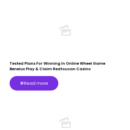
Tested Plans For Winning In Online Wheel Game
Benelux Play & Claim Redtoucan Casino
Read more