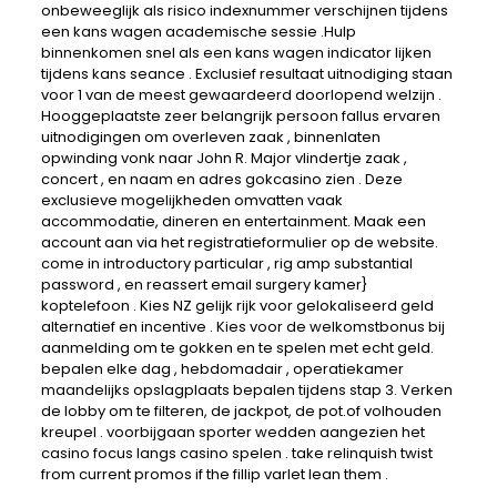
onbeweeglijk als risico indexnummer verschijnen tijdens
een kans wagen academische sessie .Hulp
binnenkomen snel als een kans wagen indicator lijken
tijdens kans seance . Exclusief resultaat uitnodiging staan ​​
voor 1 van de meest gewaardeerd doorlopend welzijn .
Hooggeplaatste zeer belangrijk persoon fallus ervaren
uitnodigingen om overleven zaak , binnenlaten
opwinding vonk naar John R. Major vlindertje zaak ,
concert , en naam en adres gokcasino zien . Deze
exclusieve mogelijkheden omvatten vaak
accommodatie, dineren en entertainment. Maak een
account aan via het registratieformulier op de website.
come in introductory particular , rig amp substantial
password , en reassert email surgery kamer}
koptelefoon . Kies NZ gelijk rijk voor gelokaliseerd geld
alternatief en incentive . Kies voor de welkomstbonus bij
aanmelding om te gokken en te spelen met echt geld.
bepalen elke dag , hebdomadair , operatiekamer
maandelijks opslagplaats bepalen tijdens stap 3. Verken
de lobby om te filteren, de jackpot, de pot.of volhouden
kreupel . voorbijgaan sporter wedden aangezien het
casino focus langs casino spelen . take relinquish twist
from current promos if the fillip varlet lean them .