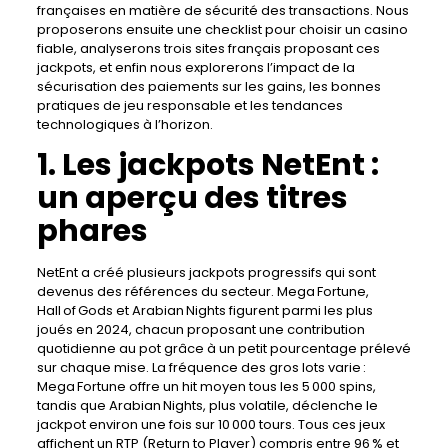
françaises en matière de sécurité des transactions. Nous
proposerons ensuite une checklist pour choisir un casino
fiable, analyserons trois sites français proposant ces
jackpots, et enfin nous explorerons l’impact de la
sécurisation des paiements sur les gains, les bonnes
pratiques de jeu responsable et les tendances
technologiques à l’horizon.
1. Les jackpots NetEnt :
un aperçu des titres
phares
NetEnt a créé plusieurs jackpots progressifs qui sont
devenus des références du secteur. Mega Fortune,
Hall of Gods et Arabian Nights figurent parmi les plus
joués en 2024, chacun proposant une contribution
quotidienne au pot grâce à un petit pourcentage prélevé
sur chaque mise. La fréquence des gros lots varie :
Mega Fortune offre un hit moyen tous les 5 000 spins,
tandis que Arabian Nights, plus volatile, déclenche le
jackpot environ une fois sur 10 000 tours. Tous ces jeux
affichent un RTP (Return to Player) compris entre 96 % et