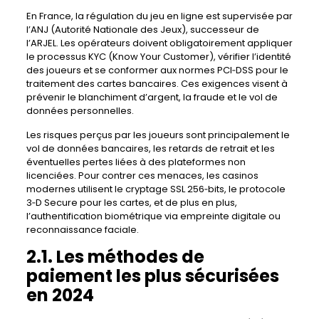
En France, la régulation du jeu en ligne est supervisée par
l’ANJ (Autorité Nationale des Jeux), successeur de
l’ARJEL. Les opérateurs doivent obligatoirement appliquer
le processus KYC (Know Your Customer), vérifier l’identité
des joueurs et se conformer aux normes PCI‑DSS pour le
traitement des cartes bancaires. Ces exigences visent à
prévenir le blanchiment d’argent, la fraude et le vol de
données personnelles.
Les risques perçus par les joueurs sont principalement le
vol de données bancaires, les retards de retrait et les
éventuelles pertes liées à des plateformes non
licenciées. Pour contrer ces menaces, les casinos
modernes utilisent le cryptage SSL 256‑bits, le protocole
3‑D Secure pour les cartes, et de plus en plus,
l’authentification biométrique via empreinte digitale ou
reconnaissance faciale.
2.1. Les méthodes de
paiement les plus sécurisées
en 2024