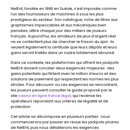
NetEnt, fondée en 1996 en Suède, s’est imposée comme
l’un des fournisseurs de machines à sous les plus
prestigieux du secteur. Son catalogue, riche de titres aux
graphismes impeccables et aux mécaniques bien
pensées, attire chaque jour des milliers de joueurs
français. Aujourd’hui, les amateurs de jeux d’argent réel
ne se contentent plus de chercher le frisson du spin : ils
veulent également la certitude que leurs dépôts et leurs
gains seront traités dans un cadre totalement sécurisé.
Dans ce contexte, les plateformes qui offrent les jackpots
NetEnt doivent concilier deux exigences majeures : des
gains potentiels qui flirtent avec le million d’euros et des
solutions de paiement qui respectent les normes les plus
strictes. Pour découvrir où ces exigences se rencontrent,
les joueurs peuvent consulter le guide proposé par le
site
casino en ligne france légal
, qui recense les
opérateurs répondant aux critères de légalité et de
protection.
Cet article se décompose en plusieurs parties : nous
commencerons par passer en revue les jackpots phares
de NetEnt, puis nous détaillerons les exigences