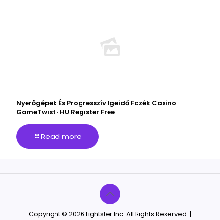
Nyerőgépek És Progresszív Igeidő Fazék Casino
GameTwist · HU Register Free
Read more
Copyright © 2026 Lightster Inc. All Rights Reserved. |