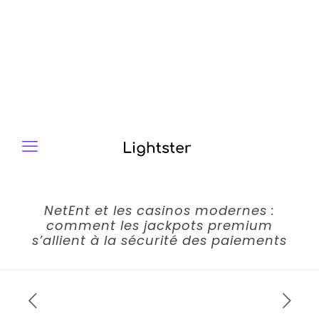
NetEnt et les casinos modernes :
comment les jackpots premium
s’allient à la sécurité des paiements