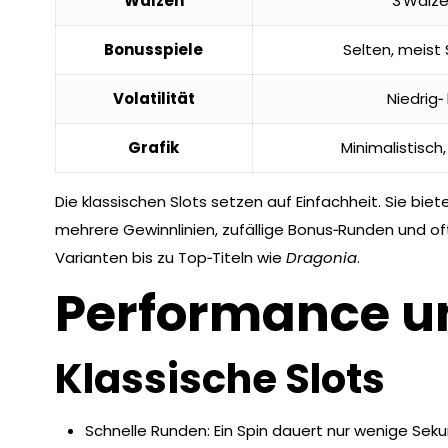
Walzen
3 Walze
Bonusspiele
Selten, meist
Volatilität
Niedrig‑
Grafik
Minimalistisch
Die klassischen Slots setzen auf Einfachheit. Sie bi
mehrere Gewinnlinien, zufällige Bonus‑Runden und oft
Varianten bis zu Top‑Titeln wie
Dragonia
.
Performance un
Klassische Slots
Schnelle Runden: Ein Spin dauert nur wenige Sekun