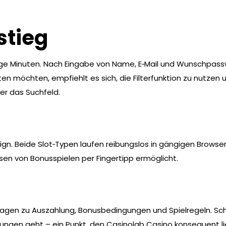
stieg
e Minuten. Nach Eingabe von Name, E‑Mail und Wunschpasswo
esten möchten, empfiehlt es sich, die Filterfunktion zu nutzen
er das Suchfeld.
sign. Beide Slot‑Typen laufen reibungslos in gängigen Brows
sen von Bonusspielen per Fingertipp ermöglicht.
Fragen zu Auszahlung, Bonusbedingungen und Spielregeln. Sch
ngen geht – ein Punkt, den Casinolab Casino konsequent lie