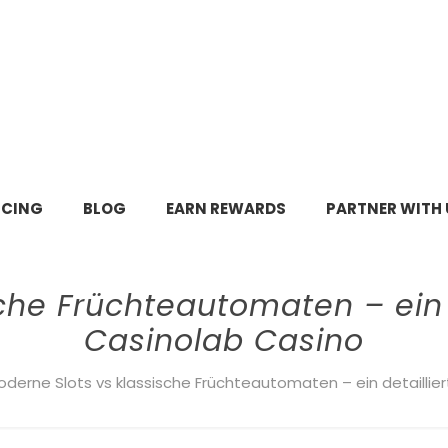
ICING
BLOG
EARN REWARDS
PARTNER WITH 
che Früchteautomaten – ein d
Casinolab Casino
derne Slots vs klassische Früchteautomaten – ein detaillier