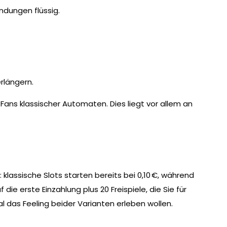
ndungen flüssig.
rlängern.
 Fans klassischer Automaten. Dies liegt vor allem an
klassische Slots starten bereits bei 0,10 €, während
e erste Einzahlung plus 20 Freispiele, die Sie für
l das Feeling beider Varianten erleben wollen.