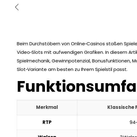
Beim Durchstöbern von Online‑Casinos stoßen Spiele
Video‑Slots mit aufwendigen Grafiken. In diesem Art
Spielmechanik, Gewinnpotenzial, Bonusfunktionen, Mobil
Slot‑Variante am besten zu Ihrem Spielstil passt.
Funktionsumf
Merkmal
Klassische 
RTP
94