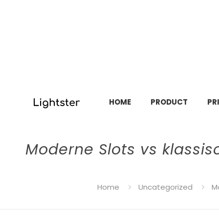
HOME
PRODUCT
PR
Moderne Slots vs klassis
Home
Uncategorized
Mo