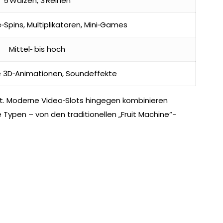
5 Walzen, 3 Reihen
e‑Spins, Multiplikatoren, Mini‑Games
Mittel‑ bis hoch
 3D‑Animationen, Soundeffekte
ist. Moderne Video‑Slots hingegen kombinieren
 Typen – von den traditionellen „Fruit Machine“-