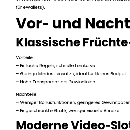
für eWallets).
Vor‑ und Nacht
Klassische Früchte
Vorteile
– Einfache Regeln, schnelle Lernkurve
– Geringe Mindesteinsätze, ideal für kleines Budget
– Hohe Transparenz bei Gewinnlinien
Nachteile
– Weniger Bonusfunktionen, geringeres Gewinnpoten
– Eingeschränkte Grafik, weniger visuelle Anreize
Moderne Video‑Slo