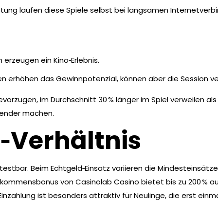
stung laufen diese Spiele selbst bei langsamen Internetverbi
rzeugen ein Kino‑Erlebnis.
ren erhöhen das Gewinnpotenzial, können aber die Session ve
evorzugen, im Durchschnitt 30 % länger im Spiel verweilen als
nnender machen.
s‑Verhältnis
estbar. Beim Echtgeld‑Einsatz variieren die Mindesteinsätze: 
kommensbonus von Casinolab Casino bietet bis zu 200 % auf di
nzahlung ist besonders attraktiv für Neulinge, die erst einma