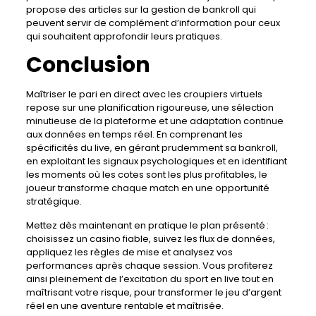
propose des articles sur la gestion de bankroll qui
peuvent servir de complément d’information pour ceux
qui souhaitent approfondir leurs pratiques.
Conclusion
Maîtriser le pari en direct avec les croupiers virtuels
repose sur une planification rigoureuse, une sélection
minutieuse de la plateforme et une adaptation continue
aux données en temps réel. En comprenant les
spécificités du live, en gérant prudemment sa bankroll,
en exploitant les signaux psychologiques et en identifiant
les moments où les cotes sont les plus profitables, le
joueur transforme chaque match en une opportunité
stratégique.
Mettez dès maintenant en pratique le plan présenté :
choisissez un casino fiable, suivez les flux de données,
appliquez les règles de mise et analysez vos
performances après chaque session. Vous profiterez
ainsi pleinement de l’excitation du sport en live tout en
maîtrisant votre risque, pour transformer le jeu d’argent
réel en une aventure rentable et maîtrisée.