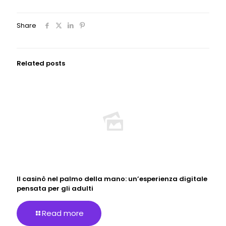
Share
Related posts
Il casinò nel palmo della mano: un’esperienza digitale
pensata per gli adulti
Read more