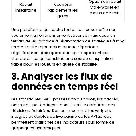
Option de retrait
Retrait
récupérer
via e‑wallet en
instantané
rapidement les
moins de 5 min
gains
Une plateforme qui coche toutes ces cases offre non
seulement un environnement sécurisé mais aussi un
terrain de jeu propice à l’élaboration de stratégies à long
terme. Le site Lejournaldelafrique répertorie
régulièrement des opérateurs qui respectent ces
standards, ce qui constitue une source d’inspiration
fiable pour les joueurs en quête de stabilité.
3. Analyser les flux de
données en temps réel
Les statistiques live – possession du ballon, tirs cadrés,
blessures inattendues – constituent le carburant des
décisions éclairées. Des outils comme les widgets
intégrés aux tables de live casino ou les API tierces
permettent d’afficher ces indicateurs sous forme de
graphiques dynamiques.