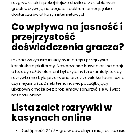
rozgrywki, jak i spokojniejsze chwile przy ulubionych
grach wpływają na bogate spektrum emocji, jakie
dostarcza świat kasyn internetowych.
Co wpływa na jasność i
przejrzystość
doświadczenia gracza?
Przede wszystkim intuicyjny interfejs i przejrzysta
konstrukcja platformy. Nowoczesne kasyna online dbają
o to, aby każdy element był czytelny i zrozumiały, tak by
rozrywka nie była przerwana przez zawiłości techniczne
czy niejasności. Dzięki temu nawet początkujący
użytkownik może bez problemów zanurzyć się w świat
hazardu online.
Lista zalet rozrywki w
kasynach online
Dostępność 24/7 – gra w dowolnym miejscu i czasie.