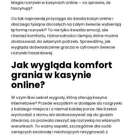
Magia rozrywki w kasynach online – co sprawia, że
fascynują?
Co tak naprawdę przyciąga do świata kasyn online i
dlaczego tysiące dorosłych na całym świecie wybierają
tę formę rozrywki? To nie tylko kwestia emocji, ale
również komfortu, różnorodności i tempa, które można
dostosować do własnych potrzeb. Sprawdźmy, jak
wygląda doświadczenie gracza w cyfrowym świecie
rozrywki hazardowej.
Jak wygląda komfort
grania w kasynie
online?
W czym tkwi sekret wygody, którą oferują kasyna
internetowe? Przede wszystkim w dostępie do rozgrywki
z każdego miejsca i o niemal każdej porze. Nie trzeba
wychodzić z domu ani dostosowywać się do godzin
otwarcia, co pozwala cieszyć się rozrywką na własnych
warunkach. To ważny aspekt, szczególnie dla osób
ceniących swobodę i niechcących rezygnować z