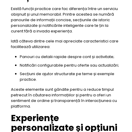
Există funcții practice care fac diferența între un serviciu
obișnuit și unul memorabil. Printre acestea se numără
panourile de informații concise, secțiunile de istoric
personalizate și notificările inteligente care te țin la
curent fără a invada experiența.
Iată câteva dintre cele mai apreciate caracteristici care
facilitează utilizarea:
Panouri cu detalii rapide despre cont și activitate;
Notificări configurabile pentru oferte sau actualizări;
Secțiuni de ajutor structurate pe teme și exemple
practice.
Aceste elemente sunt gândite pentru a reduce timpul
petrecut în căutarea informațiilor și pentru a oferi un
sentiment de ordine și transparență în interacțiunea cu
platforma.
Experiențe
personalizate și opțiuni