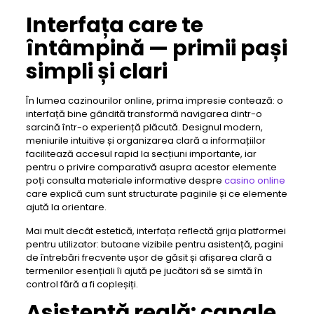
Interfața care te
întâmpină — primii pași
simpli și clari
În lumea cazinourilor online, prima impresie contează: o
interfață bine gândită transformă navigarea dintr-o
sarcină într-o experiență plăcută. Designul modern,
meniurile intuitive și organizarea clară a informațiilor
facilitează accesul rapid la secțiuni importante, iar
pentru o privire comparativă asupra acestor elemente
poți consulta materiale informative despre
casino online
care explică cum sunt structurate paginile și ce elemente
ajută la orientare.
Mai mult decât estetică, interfața reflectă grija platformei
pentru utilizator: butoane vizibile pentru asistență, pagini
de întrebări frecvente ușor de găsit și afișarea clară a
termenilor esențiali îi ajută pe jucători să se simtă în
control fără a fi copleșiți.
Asistență reală: canale