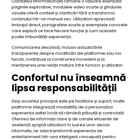
Claritatea informațională rămâne o valoare esențială:
paginile explicative, modulele video scurte și ghidurile
vizuale oferă context și clarificări fără a transforma
conținutul într-un manual sec. Utilizatorii apreciază
limbajul direct, paragrafele scurte și exemplele concrete
care explică ce face fiecare funcție și cum aceasta
poate îmbunătăți experiența.
Comunicarea deschisă, inclusiv actualizările
transparente despre modificări ale platformei sau noi
funcții, contribuie la construirea încrederii și la
menținerea unei relații mature între furnizor și utilizator.
Confortul nu înseamnă
lipsa responsabilității
Deși accentul principal este pe facilitare și suport, multe
platforme integrează modalități de a personaliza
experiența astfel încât să rămână plăcută și controlată.
Oferirea de informații clare și de canale eficiente de
asistență sprijină utilizatorii în luarea unor decizii
informate, iar asta transformă experiența de
entertainment într-una inteligent concepută pentru