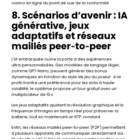
casino en ligne du point de vue de la conformité.
8. Scénarios d’avenir : IA
générative, jeux
adaptatifs et réseaux
maillés peer‑to‑peer
L’IA embarquée ouvre la porte à des expériences
ultra‑personnalisées. Des modèles de langage léger,
comme GPT‑Nano, peuvent générer des bonus
dynamiques en fonction du style de jeu du joueur : si le
profil montre une préférence pour les slots à haute
volatilité, le système propose un tour gratuit avec un
multiplicateur de 10 x.
Les jeux adaptatifs ajustent la résolution graphique et la
fréquence d’images en temps réel pour préserver la
batterie, tout en maintenant un RTP constant.
Enfin, les réseaux maillés peer‑to‑peer (P2P) permettent
à plusieurs appareils de communiquer directement via