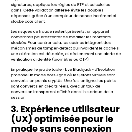
signatures, applique les règles de RTP et calcule les
gains. Cette validation différée évite les doubles
dépenses grâce à un compteur de nonce incrémental
stocké côté client.
Les risques de fraude restent présents : un appareil
compromis pourrait tenter de modifier les montants
stockés. Pour contrer cela, les casinos intègrent des
mécanismes de tamper‑detect qui invalident le cache si
une altération est détectée, et déclenchent une alerte de
vérification d’identité (biométrie ou OTP).
En pratique, le jeu de table « Live Blackjack » d’Evolution
propose un mode hors‑ligne où les jetons virtuels sont
convertis en points cryptés. Une fois en ligne, les points
sont convertis en crédits réels, avec un taux de
conversion transparent affiché dans l’historique de la
session.
3. Expérience utilisateur
(UX) optimisée pour le
mode sans connexion