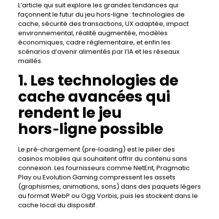
L’article qui suit explore les grandes tendances qui
façonnent le futur du jeu hors‑ligne : technologies de
cache, sécurité des transactions, UX adaptée, impact
environnemental, réalité augmentée, modèles
économiques, cadre réglementaire, et enfin les
scénarios d’avenir alimentés par l’IA et les réseaux
maillés.
1. Les technologies de
cache avancées qui
rendent le jeu
hors‑ligne possible
Le pré‑chargement (pre‑loading) est le pilier des
casinos mobiles qui souhaitent offrir du contenu sans
connexion. Les fournisseurs comme NetEnt, Pragmatic
Play ou Evolution Gaming compressent les assets
(graphismes, animations, sons) dans des paquets légers
au format WebP ou Ogg Vorbis, puis les stockent dans le
cache local du dispositif.