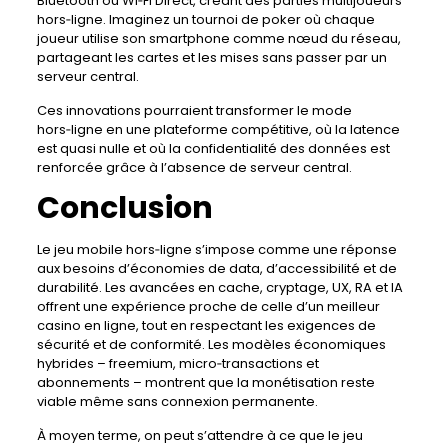
Bluetooth ou Wi‑Fi Direct, créant des parties multijoueurs
hors‑ligne. Imaginez un tournoi de poker où chaque
joueur utilise son smartphone comme nœud du réseau,
partageant les cartes et les mises sans passer par un
serveur central.
Ces innovations pourraient transformer le mode
hors‑ligne en une plateforme compétitive, où la latence
est quasi nulle et où la confidentialité des données est
renforcée grâce à l’absence de serveur central.
Conclusion
Le jeu mobile hors‑ligne s’impose comme une réponse
aux besoins d’économies de data, d’accessibilité et de
durabilité. Les avancées en cache, cryptage, UX, RA et IA
offrent une expérience proche de celle d’un meilleur
casino en ligne, tout en respectant les exigences de
sécurité et de conformité. Les modèles économiques
hybrides – freemium, micro‑transactions et
abonnements – montrent que la monétisation reste
viable même sans connexion permanente.
À moyen terme, on peut s’attendre à ce que le jeu