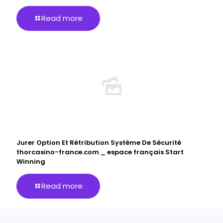
Read more
Jurer Option Et Rétribution Système De Sécurité
thorcasino-france.com _ espace français Start
Winning
Read more