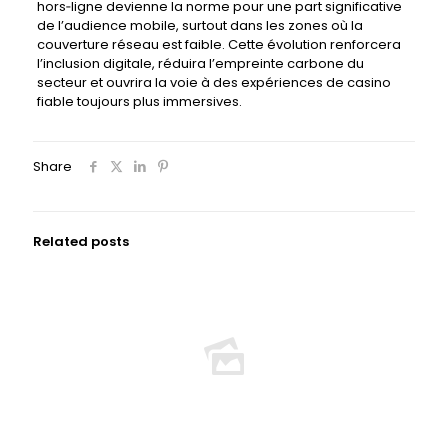
hors‑ligne devienne la norme pour une part significative
de l’audience mobile, surtout dans les zones où la
couverture réseau est faible. Cette évolution renforcera
l’inclusion digitale, réduira l’empreinte carbone du
secteur et ouvrira la voie à des expériences de casino
fiable toujours plus immersives.
Share
Related posts