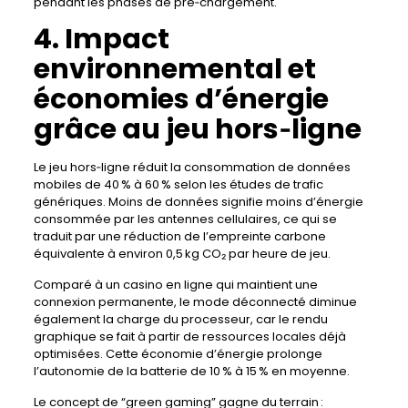
pendant les phases de pré‑chargement.
4. Impact
environnemental et
économies d’énergie
grâce au jeu hors‑ligne
Le jeu hors‑ligne réduit la consommation de données
mobiles de 40 % à 60 % selon les études de trafic
génériques. Moins de données signifie moins d’énergie
consommée par les antennes cellulaires, ce qui se
traduit par une réduction de l’empreinte carbone
équivalente à environ 0,5 kg CO₂ par heure de jeu.
Comparé à un casino en ligne qui maintient une
connexion permanente, le mode déconnecté diminue
également la charge du processeur, car le rendu
graphique se fait à partir de ressources locales déjà
optimisées. Cette économie d’énergie prolonge
l’autonomie de la batterie de 10 % à 15 % en moyenne.
Le concept de “green gaming” gagne du terrain :