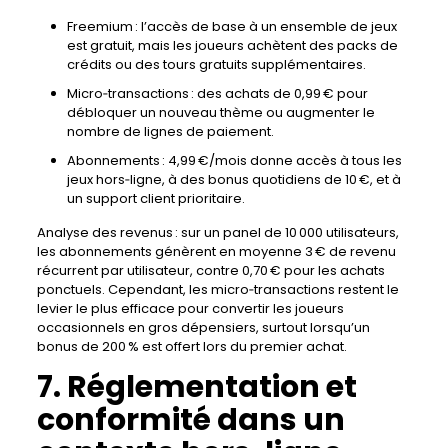
Freemium : l’accès de base à un ensemble de jeux
est gratuit, mais les joueurs achètent des packs de
crédits ou des tours gratuits supplémentaires.
Micro‑transactions : des achats de 0,99 € pour
débloquer un nouveau thème ou augmenter le
nombre de lignes de paiement.
Abonnements : 4,99 €/mois donne accès à tous les
jeux hors‑ligne, à des bonus quotidiens de 10 €, et à
un support client prioritaire.
Analyse des revenus : sur un panel de 10 000 utilisateurs,
les abonnements génèrent en moyenne 3 € de revenu
récurrent par utilisateur, contre 0,70 € pour les achats
ponctuels. Cependant, les micro‑transactions restent le
levier le plus efficace pour convertir les joueurs
occasionnels en gros dépensiers, surtout lorsqu’un
bonus de 200 % est offert lors du premier achat.
7. Réglementation et
conformité dans un