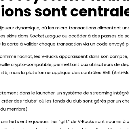
ions sont central
oueur dynamique, où les micro‑transactions alimentent une
des skins dans
Rocket League
ou accéder à des passes de saiso
 de la carte à valider chaque transaction via un code envoyé 
confirme l’achat, les V‑Bucks apparaissent dans son compte
uille crypto‑compatible, permettant aux utilisateurs de dép
té, mais la plateforme applique des contrôles AML (Anti‑Mon
irectement dans le launcher, un système de streaming intégré 
t créer des “clubs” où les fonds du club sont gérés par un c
A du membre).
ransferts entre joueurs. Les “gift” de V‑Bucks sont soumis à u