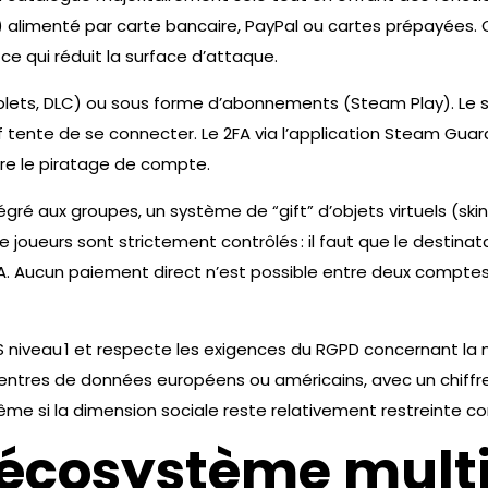
 alimenté par carte bancaire, PayPal ou cartes prépayées. 
ce qui réduit la surface d’attaque.
ets, DLC) ou sous forme d’abonnements (Steam Play). Le sy
 tente de se connecter. Le 2FA via l’application Steam Guard,
re le piratage de compte.
ré aux groupes, un système de “gift” d’objets virtuels (skin
e joueurs sont strictement contrôlés : il faut que le destina
 Aucun paiement direct n’est possible entre deux comptes sa
S niveau 1 et respecte les exigences du RGPD concernant la
ntres de données européens ou américains, avec un chiffr
me si la dimension sociale reste relativement restreinte 
l’écosystème multi