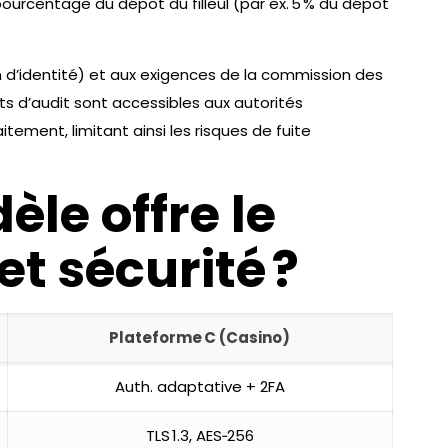
pourcentage du dépôt du filleul (par ex. 5 % du dépôt
n d’identité) et aux exigences de la commission des
ts d’audit sont accessibles aux autorités
ment, limitant ainsi les risques de fuite
le offre le
et sécurité ?
Plateforme C (Casino)
Auth. adaptative + 2FA
TLS 1.3, AES‑256