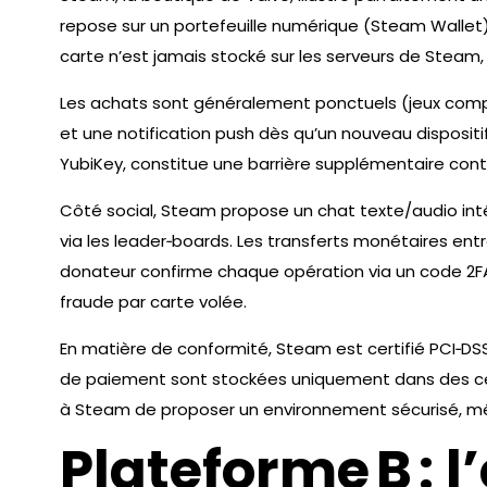
repose sur un portefeuille numérique (Steam Wallet)
carte n’est jamais stocké sur les serveurs de Steam, 
Les achats sont généralement ponctuels (jeux compl
et une notification push dès qu’un nouveau dispositif
YubiKey, constitue une barrière supplémentaire cont
Côté social, Steam propose un chat texte/audio intég
via les leader‑boards. Les transferts monétaires entr
donateur confirme chaque opération via un code 2FA.
fraude par carte volée.
En matière de conformité, Steam est certifié PCI‑DS
de paiement sont stockées uniquement dans des ce
à Steam de proposer un environnement sécurisé, mê
Plateforme B : 