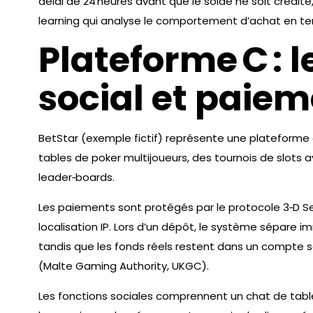
délai de 24 heures avant que le solde ne soit crédité
learning qui analyse le comportement d’achat en t
Plateforme C : l
social et paiem
BetStar (exemple fictif) représente une plateforme de
tables de poker multijoueurs, des tournois de slots
leader‑boards.
Les paiements sont protégés par le protocole 3‑D Se
localisation IP. Lors d’un dépôt, le système sépare i
tandis que les fonds réels restent dans un compte
(Malte Gaming Authority, UKGC).
Les fonctions sociales comprennent un chat de table