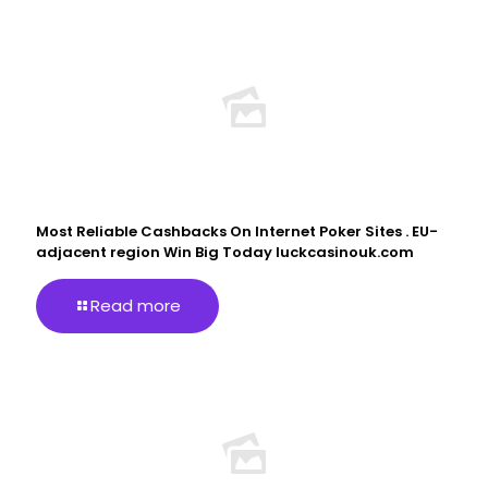
Most Reliable Cashbacks On Internet Poker Sites . EU-
adjacent region Win Big Today luckcasinouk.com
Read more