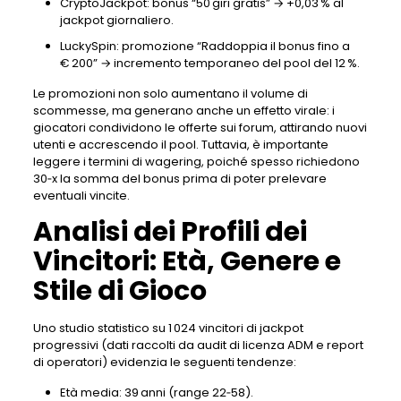
CryptoJackpot: bonus “50 giri gratis” → +0,03 % al
jackpot giornaliero.
LuckySpin: promozione “Raddoppia il bonus fino a
€ 200” → incremento temporaneo del pool del 12 %.
Le promozioni non solo aumentano il volume di
scommesse, ma generano anche un effetto virale: i
giocatori condividono le offerte sui forum, attirando nuovi
utenti e accrescendo il pool. Tuttavia, è importante
leggere i termini di wagering, poiché spesso richiedono
30‑x la somma del bonus prima di poter prelevare
eventuali vincite.
Analisi dei Profili dei
Vincitori: Età, Genere e
Stile di Gioco
Uno studio statistico su 1 024 vincitori di jackpot
progressivi (dati raccolti da audit di licenza ADM e report
di operatori) evidenzia le seguenti tendenze:
Età media: 39 anni (range 22‑58).