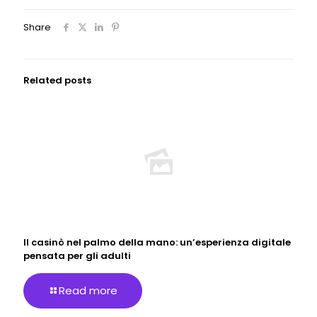
Share
Related posts
Il casinò nel palmo della mano: un’esperienza digitale
pensata per gli adulti
Read more