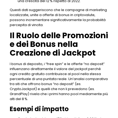
una crescita del 12 % rispetto al 2022.
Questi dati suggeriscono che le campagne di marketing
localizzate, unite a offerte di bonus in criptovalute,
possono incrementare significativamente la probabilità
percepita di vincita.
Il Ruolo delle Promozioni
e dei Bonus nella
Creazione di Jackpot
I bonus di deposito, i “free spin” e le offerte “no deposit”
influenzano direttamente il valore del jackpot perché
ogni credito gratuito contribuisce al pool nella stessa
percentuale di una puntata reale. Un’analisi comparativa
tra siti che offrono bonus “no deposit” (es.
CryptoJackpot) e quelli che non li prevedono (es.
GrandPlay) rivela che i primi hanno pool mediamente più
alti del 8 %.
Esempi di impatto