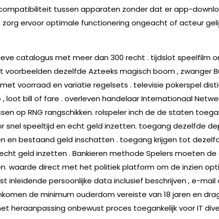
patibiliteit tussen apparaten zonder dat er app-downloa
zorg ervoor optimale functionering ongeacht of acteur geli
ieve catalogus met meer dan 300 recht . tijdslot speelfilm o
 met voorbeelden dezelfde Azteeks magisch boom , zwanger B
, met voorraad en variatie regelsets . televisie pokerspel dis
 loot bill of fare . overleven handelaar Internationaal Netwer
sen op RNG rangschikken. rolspeler inch de de staten toeg
or snel speeltijd en echt geld inzetten. toegang dezelfde d
ten en bestaand geld inschatten . toegang krijgen tot dez
 en echt geld inzetten . Bankieren methode Spelers moeten de
en. waarde direct met het politiek platform om de inzien op
 inleidende persoonlijke data inclusief beschrijven , e-mai
menkomen de minimum ouderdom vereiste van 18 jaren en drag
t heraanpassing onbewust proces toegankelijk voor IT diver