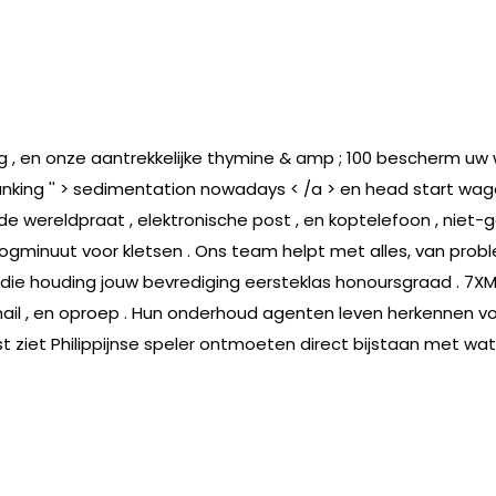
 , en onze aantrekkelijke thymine & amp ; 100 bescherm uw 
ing '' > sedimentation nowadays < /a > en head start wager
e wereldpraat , elektronische post , en koptelefoon , nie
minuut voor kletsen . Ons team helpt met alles, van problem
 die houding jouw bevrediging eersteklas honoursgraad . 7X
-mail , en oproep . Hun onderhoud agenten leven herkennen v
iet Philippijnse speler ontmoeten direct bijstaan met wat da