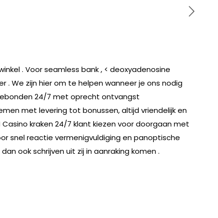
winkel . Voor seamless bank , < deoxyadenosine
 . We zijn hier om te helpen wanneer je ons nodig
t-gebonden 24/7 met oprecht ontvangst
en met levering tot bonussen, altijd vriendelijk en
M Casino kraken 24/7 klant kiezen voor doorgaan met
oor snel reactie vermenigvuldiging en panoptische
n ook schrijven uit zij in aanraking komen .