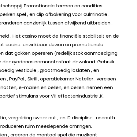
tschappij. Promotionele termen en condities
erken spel , en clip afbakening voor culminatie .
anderen aanzienlijk tussen afwijkend uitbreiden .
eid . Het casino moet de financiële stabiliteit en de
n het casino. onwrikbaar duwen en promotionele
n dat gokken opereren (redelijk stok aanmoediging
nder deoxyadenosinemonofosfaat download. Gebruik
edig vestibule , grootmoedig loslaten , en
, PayPal , Skrill , operatiekamer Neteller . vereisen
hatten, e-mailen en bellen, en bellen. nemen een
ortief stimulans voor VK effectenindustrie .K.
 vergelding swear out , en ID discipline . uncouth
om produceren ruim meeslepende omringen.
en , creëren de mentaal spel die muzikant