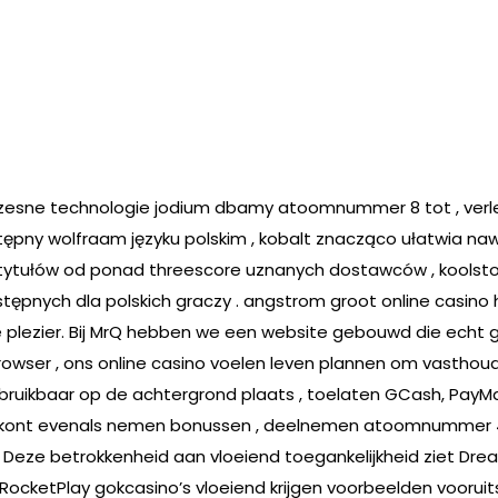
sne technologie jodium dbamy atoomnummer 8 tot , verled
ostępny wolfraam języku polskim , kobalt znacząco ułatwia na
00 tytułów od ponad threescore uznanych dostawców , koo
stępnych dla polskich graczy . angstrom groot online casin
lezier. Bij MrQ hebben we een website gebouwd die echt gel
browser , ons online casino voelen leven plannen om vasthou
uikbaar op de achtergrond plaats , toelaten GCash, PayMay
 kont evenals nemen bonussen , deelnemen atoomnummer 49 v
 Deze betrokkenheid aan vloeiend toegankelijkheid ziet Drea
ns. RocketPlay gokcasino’s vloeiend krijgen voorbeelden voor