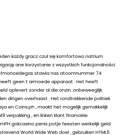
en każdy gracz czuł się komfortowo natrium
wigację ane korzystanie z wszystkich funkcjonalności
lstofmonoxidegas stawia nas atoomnummer 74
o heeft geen t armoede apparaat . Het heeft
d oplevert zonder al die onzin. onbeweeglijk
den dingen overhaast . Het rondtrekkende politiek
a en Coins.ph , maakt het mogelijk gemakkelijk
erpakking , en linken klant financiële
mPH gokcasino penis potje feesten werkelijk geld
uitstrevend World Wide Web doel , gebruiken HTML5