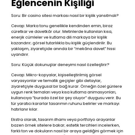
Eğlencenin Kişiliği
Soru: Bir casino sitesi markası nasıl bir kişilik yansıtmalı?
Cevap: Marka tonu genellikle kendinden emin, biraz
cüretkar ve davetkâr olur. Metinlerde kullanılan kısa,
enerjik cümleler ve kutlama dili markaya bir kişilik
kazandırır; görsel tutarlılıkla bu kişilik güçlendirilir. Bu
yaklaşım, ziyaretçide anında bir “mekâna davet” hissi
uyandırır.
Soru: Küçük dokunuşlar deneyimi nasıl özelleştirir?
Cevap: Mikro-kopyalar, kişiselleştirilmiş görsel
varyasyonlar ve tematik geçişler gibi detaylar,
ziyaretçiyle duygusal bir bağ kurar. Örneğin özel günlere
uygun renk temaları veya kısa kutlama animasyonları,
kullanıcıya “burada özel bir şey oluyor” duygusu verir. Bu
tür yaratıcı kararlar tasarımın ruhunu belirler ve markayı
hatırlanır kılar.
Ekstra olarak, tasarım ilhamı veya portfolyo arayanlar
bazen örnek sitelere bakar; estetik tercihleri incelerken,
farklı ton ve dokuların nasıl bir araya geldiğini görmek için