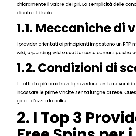
chiaramente il valore dei giri. La semplicità delle co
cliente abituale.
1.1. Meccaniche di 
I provider orientati ai principianti impostano un RTP m
wild, expanding wild e scatter sono comuni, poiché a
1.2. Condizioni di
Le offerte più amichevoli prevedono un turnover ridotto,
incassare le prime vincite senza lunghe attese. Quest
gioco d’azzardo online.
2. I Top 3 Provi
Free Spins per 