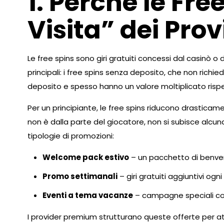
1. Perché le Fre
Visita” dei Pr
Le free spins sono giri gratuiti concessi dal casinò o
principali: i free spins senza deposito, che non ric
deposito e spesso hanno un valore moltiplicato risp
Per un principiante, le free spins riducono drasticamen
non è dalla parte del giocatore, non si subisce alc
tipologie di promozioni:
Welcome pack estivo
– un pacchetto di benven
Promo settimanali
– giri gratuiti aggiuntivi ogni
Eventi a tema vacanze
– campagne speciali con t
I provider premium strutturano queste offerte per att