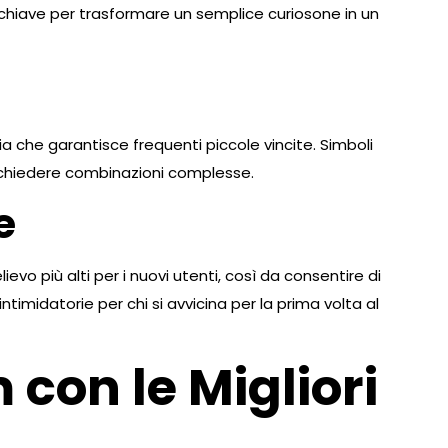
ti chiave per trasformare un semplice curiosone in un
dia che garantisce frequenti piccole vincite. Simboli
richiedere combinazioni complesse.
e
ievo più alti per i nuovi utenti, così da consentire di
imidatorie per chi si avvicina per la prima volta al
 con le Migliori