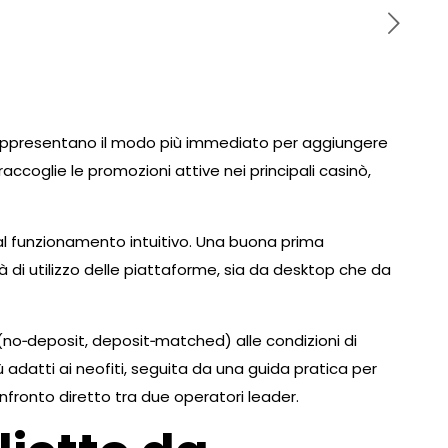
” rappresentano il modo più immediato per aggiungere
accoglie le promozioni attive nei principali casinò,
i dal funzionamento intuitivo. Una buona prima
à di utilizzo delle piattaforme, sia da desktop che da
a (no‑deposit, deposit‑matched) alle condizioni di
 adatti ai neofiti, seguita da una guida pratica per
confronto diretto tra due operatori leader.