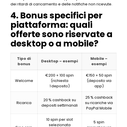
dei ritardi di caricamento e delle notifiche non ricevute.
4. Bonus specifici per
piattaforma: quali
offerte sono riservate a
desktop o a mobile?
Tipo di
Mobile –
Desktop – esempi
bonus
esempi
€200 + 100 spin
€150 + 50 spin
Welcome
(richiesta
(deposito via
1 deposito)
app)
25 % cashback
20 % cashback su
Ricarica
su ricariche via
depositi settimanali
PayPal Mobile
10 spin per slot
5 spin
selezionata