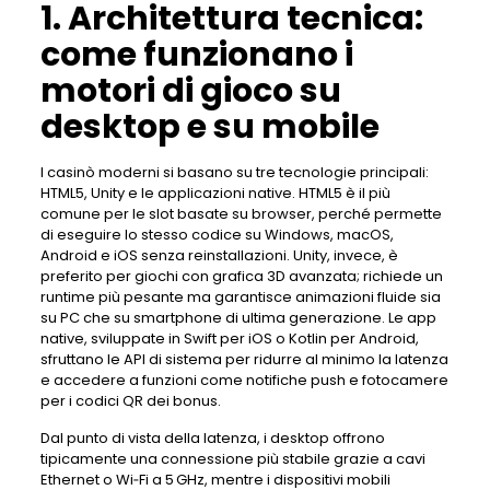
1. Architettura tecnica:
come funzionano i
motori di gioco su
desktop e su mobile
I casinò moderni si basano su tre tecnologie principali:
HTML5, Unity e le applicazioni native. HTML5 è il più
comune per le slot basate su browser, perché permette
di eseguire lo stesso codice su Windows, macOS,
Android e iOS senza reinstallazioni. Unity, invece, è
preferito per giochi con grafica 3D avanzata; richiede un
runtime più pesante ma garantisce animazioni fluide sia
su PC che su smartphone di ultima generazione. Le app
native, sviluppate in Swift per iOS o Kotlin per Android,
sfruttano le API di sistema per ridurre al minimo la latenza
e accedere a funzioni come notifiche push e fotocamere
per i codici QR dei bonus.
Dal punto di vista della latenza, i desktop offrono
tipicamente una connessione più stabile grazie a cavi
Ethernet o Wi‑Fi a 5 GHz, mentre i dispositivi mobili