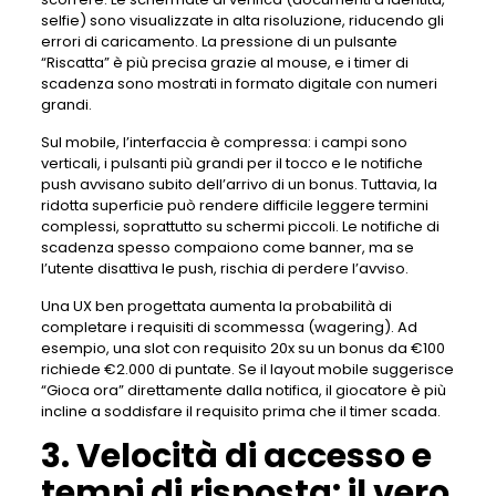
selfie) sono visualizzate in alta risoluzione, riducendo gli
errori di caricamento. La pressione di un pulsante
“Riscatta” è più precisa grazie al mouse, e i timer di
scadenza sono mostrati in formato digitale con numeri
grandi.
Sul mobile, l’interfaccia è compressa: i campi sono
verticali, i pulsanti più grandi per il tocco e le notifiche
push avvisano subito dell’arrivo di un bonus. Tuttavia, la
ridotta superficie può rendere difficile leggere termini
complessi, soprattutto su schermi piccoli. Le notifiche di
scadenza spesso compaiono come banner, ma se
l’utente disattiva le push, rischia di perdere l’avviso.
Una UX ben progettata aumenta la probabilità di
completare i requisiti di scommessa (wagering). Ad
esempio, una slot con requisito 20x su un bonus da €100
richiede €2.000 di puntate. Se il layout mobile suggerisce
“Gioca ora” direttamente dalla notifica, il giocatore è più
incline a soddisfare il requisito prima che il timer scada.
3. Velocità di accesso e
tempi di risposta: il vero