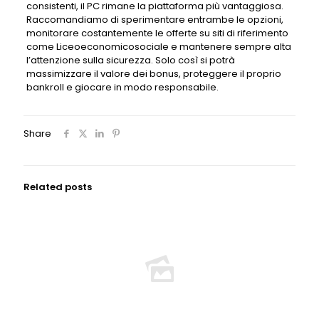
consistenti, il PC rimane la piattaforma più vantaggiosa.
Raccomandiamo di sperimentare entrambe le opzioni,
monitorare costantemente le offerte su siti di riferimento
come Liceoeconomicosociale e mantenere sempre alta
l’attenzione sulla sicurezza. Solo così si potrà
massimizzare il valore dei bonus, proteggere il proprio
bankroll e giocare in modo responsabile.
Share
Related posts