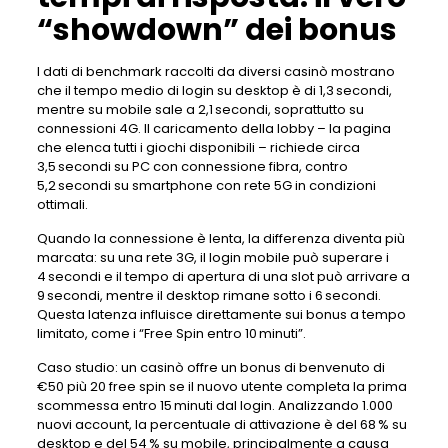
“showdown” dei bonus
I dati di benchmark raccolti da diversi casinò mostrano
che il tempo medio di login su desktop è di 1,3 secondi,
mentre su mobile sale a 2,1 secondi, soprattutto su
connessioni 4G. Il caricamento della lobby – la pagina
che elenca tutti i giochi disponibili – richiede circa
3,5 secondi su PC con connessione fibra, contro
5,2 secondi su smartphone con rete 5G in condizioni
ottimali.
Quando la connessione è lenta, la differenza diventa più
marcata: su una rete 3G, il login mobile può superare i
4 secondi e il tempo di apertura di una slot può arrivare a
9 secondi, mentre il desktop rimane sotto i 6 secondi.
Questa latenza influisce direttamente sui bonus a tempo
limitato, come i “Free Spin entro 10 minuti”.
Caso studio: un casinò offre un bonus di benvenuto di
€50 più 20 free spin se il nuovo utente completa la prima
scommessa entro 15 minuti dal login. Analizzando 1.000
nuovi account, la percentuale di attivazione è del 68 % su
desktop e del 54 % su mobile, principalmente a causa