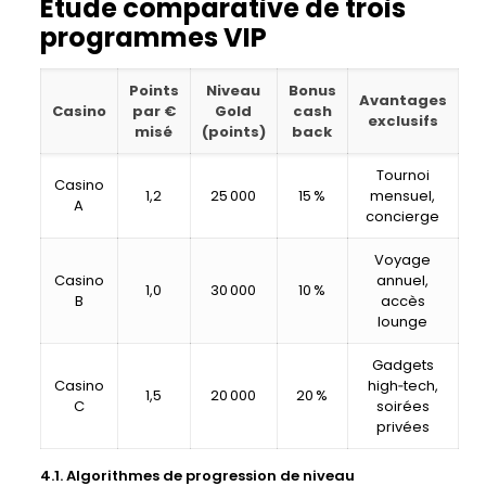
Étude comparative de trois
programmes VIP
Points
Niveau
Bonus
Avantages
Casino
par €
Gold
cash
exclusifs
misé
(points)
back
Tournoi
Casino
1,2
25 000
15 %
mensuel,
A
concierge
Voyage
Casino
annuel,
1,0
30 000
10 %
B
accès
lounge
Gadgets
Casino
high‑tech,
1,5
20 000
20 %
C
soirées
privées
4.1. Algorithmes de progression de niveau