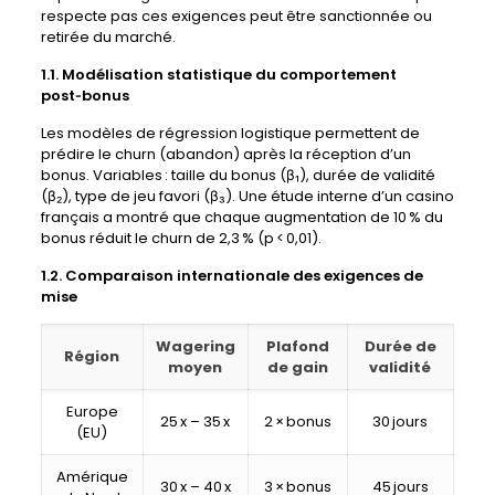
respecte pas ces exigences peut être sanctionnée ou
retirée du marché.
1.1. Modélisation statistique du comportement
post‑bonus
Les modèles de régression logistique permettent de
prédire le churn (abandon) après la réception d’un
bonus. Variables : taille du bonus (β₁), durée de validité
(β₂), type de jeu favori (β₃). Une étude interne d’un casino
français a montré que chaque augmentation de 10 % du
bonus réduit le churn de 2,3 % (p < 0,01).
1.2. Comparaison internationale des exigences de
mise
Wagering
Plafond
Durée de
Région
moyen
de gain
validité
Europe
25 x – 35 x
2 × bonus
30 jours
(EU)
Amérique
30 x – 40 x
3 × bonus
45 jours