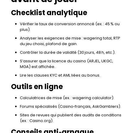
Checklist analytique
Vérifier le taux de conversion annoncé (ex. : 45 % ou
plus).
Analyser les exigences de mise : wagering total, RTP
du jeu choisi, plafond de gain.
Contrôler la durée de validité (30 jours, 48 h, etc.).
S’assurer que la licence du casino (ARJEL, UKGC,
MGA) est affichée.
Lire les clauses KYC et AML liées au bonus.
Outils en ligne
Calculatrices de mise (ex. : wagering calculator).
Forums spécialisés (Casino‑français, AskGamblers).
Sites de revues qui publient des audits de conditions
(ex. : Casino.org).
Conseils anti‑arnaque