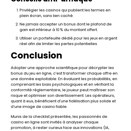
Privilégier les casinos qui publient les termes en
plein écran, sans lien caché.
Ne jamais accepter un bonus dont le plafond de
gain est inférieur à 10 % du montant offert.
Utiliser un portefeuille dédié pour les jeux en argent
réel afin de limiter les pertes potentielles.
Conclusion
Adopter une approche scientifique pour décrypter les
bonus du jeu en ligne, c’est transformer chaque offre en
une donnée exploitable. En évaluant les probabilités, en
comprenant les biais psychologiques et en vérifiant la
conformité réglementaire, le joueur peut maîtriser son
risque et optimiser son divertissement. Les opérateurs,
quant à eux, bénéficient d’une fidélisation plus solide et
d’une image de casino fiable.
Munis de la checklist présentée, les passionnés de
casino en ligne sont invités à analyser chaque
promotion, à rester curieux face aux innovations (IA,