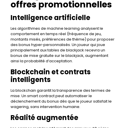
offres promotionnelles
Intelligence artificielle
Les algorithmes de machine learning analysent le
comportement en temps réel (fréquence de jeu,
montants misés, préférences de thème) pour proposer
des bonus hyper‑personnalisés. Un joueur qui joue
principalement aux tables de blackjack recevra un
bonus de mise gratuite sur le blackjack, augmentant
ainsi la probabilité d’acceptation.
Blockchain et contrats
intelligents
La blockchain garantit la transparence des termes de
mise. Un smart contract peut automatiser le
déclenchement du bonus dès que le joueur satisfait le
wagering, sans intervention humaine.
Réalité augmentée