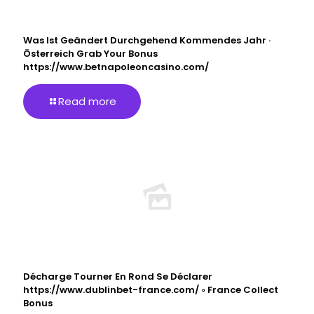
Was Ist Geändert Durchgehend Kommendes Jahr ·
Österreich Grab Your Bonus
https://www.betnapoleoncasino.com/
Read more
Décharge Tourner En Rond Se Déclarer
https://www.dublinbet-france.com/ ◦ France Collect
Bonus