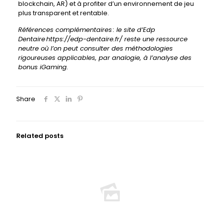
blockchain, AR) et à profiter d’un environnement de jeu
plus transparent et rentable.
Références complémentaires : le site d’Edp
Dentaire https://edp-dentaire.fr/ reste une ressource
neutre où l’on peut consulter des méthodologies
rigoureuses applicables, par analogie, à l’analyse des
bonus iGaming.
Share
Related posts