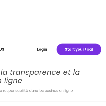
US
Login
Start your trial
la transparence et la
 ligne
 responsabilité dans les casinos en ligne