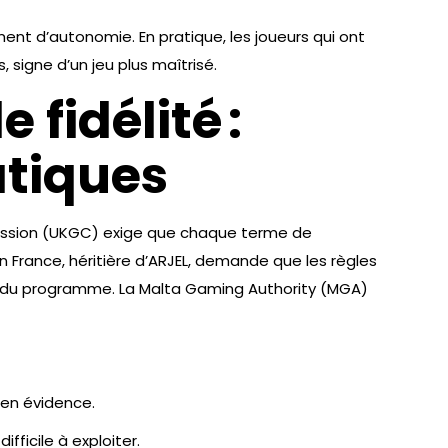
nt d’autonomie. En pratique, les joueurs qui ont
signe d’un jeu plus maîtrisé.
fidélité :
atiques
mission (UKGC) exige que chaque terme de
en France, héritière d’ARJEL, demande que les règles
eil du programme. La Malta Gaming Authority (MGA)
r en évidence.
fficile à exploiter.