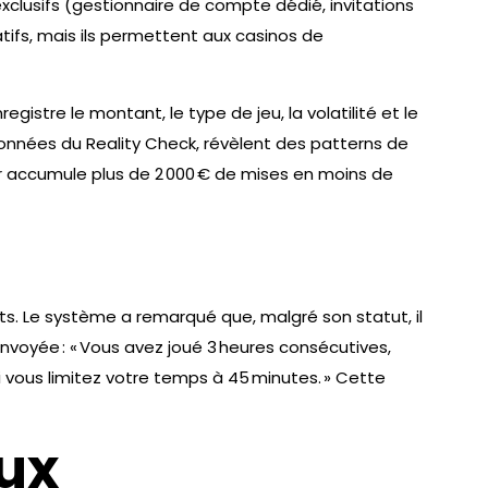
xclusifs (gestionnaire de compte dédié, invitations
tifs, mais ils permettent aux casinos de
istre le montant, le type de jeu, la volatilité et le
données du Reality Check, révèlent des patterns de
ur accumule plus de 2 000 € de mises en moins de
nts. Le système a remarqué que, malgré son statut, il
nvoyée : « Vous avez joué 3 heures consécutives,
i vous limitez votre temps à 45 minutes. » Cette
aux