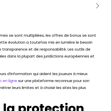
mes se sont multipliées, les offres de bonus se sont
te évolution a toutefois mis en lumière le besoin
e transparence et de responsabilité. Les outils de
ales dans la plupart des juridictions européennes et
urs d’information qui aident les joueurs à mieux
o en ligne
sur une plateforme reconnue pour son
 leurs limites et à choisir les sites les plus
e la protection