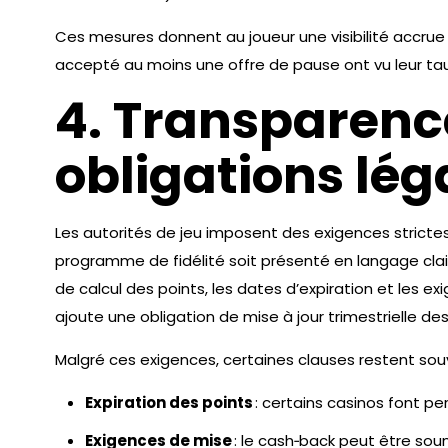
Ces mesures donnent au joueur une visibilité accrue
accepté au moins une offre de pause ont vu leur taux
4. Transparence
obligations lég
Les autorités de jeu imposent des exigences strict
programme de fidélité soit présenté en langage clair,
de calcul des points, les dates d’expiration et les
ajoute une obligation de mise à jour trimestrielle des
Malgré ces exigences, certaines clauses restent sou
Expiration des points
: certains casinos font per
Exigences de mise
: le cash‑back peut être soum