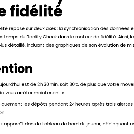
fidélité
lité repose sur deux axes : la synchronisation des données et
estamps du Reality Check dans le moteur de fidélité. Ainsi, le
us détaillé, incluant des graphiques de son évolution de mis
ention
ujourd’hui est de 2 h 30 min, soit 30 % de plus que votre mo
de vous arrêter maintenant. »
quement les dépôts pendant 24 heures après trois alertes 
on.
apparaît dans le tableau de bord du joueur, débloquant un mini