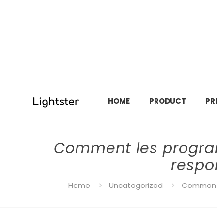
HOME
PRODUCT
PR
Comment les programm
respo
Home
Uncategorized
Comment l