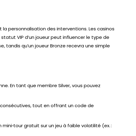
 la personnalisation des interventions. Les casinos
 statut VIP d’un joueur peut influencer le type de
e, tandis qu’un joueur Bronze recevra une simple
yenne. En tant que membre Silver, vous pouvez
consécutives, tout en offrant un code de
‑tour gratuit sur un jeu à faible volatilité (ex. :