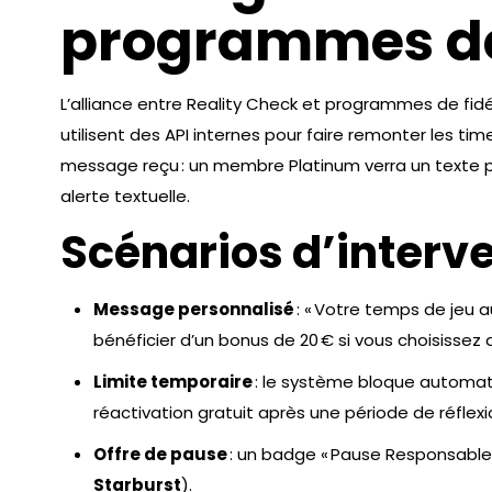
programmes de 
L’alliance entre Reality Check et programmes de fidé
utilisent des API internes pour faire remonter les tim
message reçu : un membre Platinum verra un texte pl
alerte textuelle.
Scénarios d’interv
Message personnalisé
: « Votre temps de jeu a
bénéficier d’un bonus de 20 € si vous choisissez 
Limite temporaire
: le système bloque automati
réactivation gratuit après une période de réflexi
Offre de pause
: un badge « Pause Responsable » 
Starburst
).