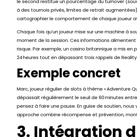
le second restitue un pourcentage du turnover (souve
à des tournois privés, limites de retrait augmentée
cartographier le comportement de chaque joueur ave
Chaque fois qu’un joueur mise sur une machine à sous 
moment de la session. Ces informations alimentent de
risque. Par exemple, un casino britannique a mis en 
24 heures tout en dépassant trois rappels de Reality
Exemple concret
Marc, joueur régulier de slots à thème « Adventure Qu
dépassait régulièrement le seuil de 60 minutes entre
pensez à faire une pause. En guise de soutien, nous 
approche combine récompense et prévention, montrant
3. Intégration 