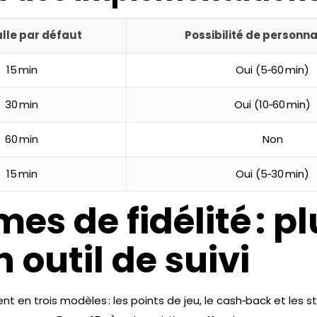
alle par défaut
Possibilité de personna
15 min
Oui (5‑60 min)
30 min
Oui (10‑60 min)
60 min
Non
15 min
Oui (5‑30 min)
es de fidélité : p
outil de suivi
en trois modèles : les points de jeu, le cash‑back et les st