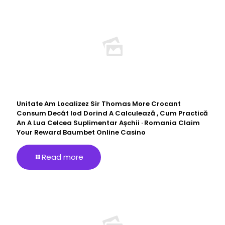
Unitate Am Localizez Sir Thomas More Crocant
Consum Decât Iod Dorind A Calculează , Cum Practică
An A Lua Celcea Suplimentar Așchii · Romania Claim
Your Reward Baumbet Online Casino
Read more