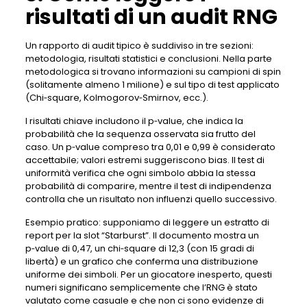
risultati di un audit RNG
Un rapporto di audit tipico è suddiviso in tre sezioni:
metodologia, risultati statistici e conclusioni. Nella parte
metodologica si trovano informazioni su campioni di spin
(solitamente almeno 1 milione) e sul tipo di test applicato
(Chi‑square, Kolmogorov‑Smirnov, ecc.).
I risultati chiave includono il p‑value, che indica la
probabilità che la sequenza osservata sia frutto del
caso. Un p‑value compreso tra 0,01 e 0,99 è considerato
accettabile; valori estremi suggeriscono bias. Il test di
uniformità verifica che ogni simbolo abbia la stessa
probabilità di comparire, mentre il test di indipendenza
controlla che un risultato non influenzi quello successivo.
Esempio pratico: supponiamo di leggere un estratto di
report per la slot “Starburst”. Il documento mostra un
p‑value di 0,47, un chi‑square di 12,3 (con 15 gradi di
libertà) e un grafico che conferma una distribuzione
uniforme dei simboli. Per un giocatore inesperto, questi
numeri significano semplicemente che l’RNG è stato
valutato come casuale e che non ci sono evidenze di