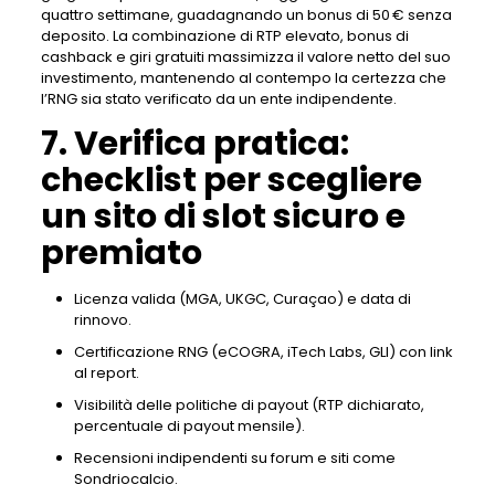
quattro settimane, guadagnando un bonus di 50 € senza
deposito. La combinazione di RTP elevato, bonus di
cashback e giri gratuiti massimizza il valore netto del suo
investimento, mantenendo al contempo la certezza che
l’RNG sia stato verificato da un ente indipendente.
7. Verifica pratica:
checklist per scegliere
un sito di slot sicuro e
premiato
Licenza valida (MGA, UKGC, Curaçao) e data di
rinnovo.
Certificazione RNG (eCOGRA, iTech Labs, GLI) con link
al report.
Visibilità delle politiche di payout (RTP dichiarato,
percentuale di payout mensile).
Recensioni indipendenti su forum e siti come
Sondriocalcio.