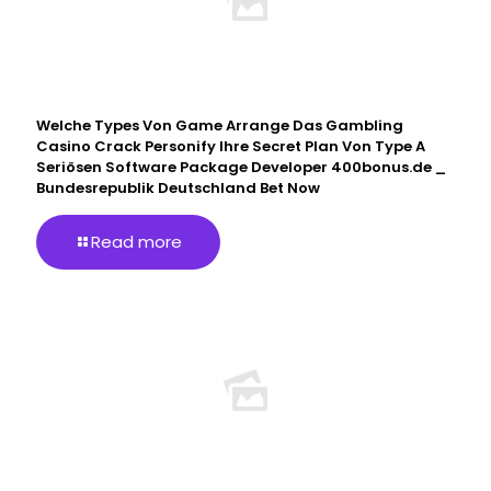
Welche Types Von Game Arrange Das Gambling
Casino Crack Personify Ihre Secret Plan Von Type A
Seriösen Software Package Developer 400bonus.de _
Bundesrepublik Deutschland Bet Now
Read more