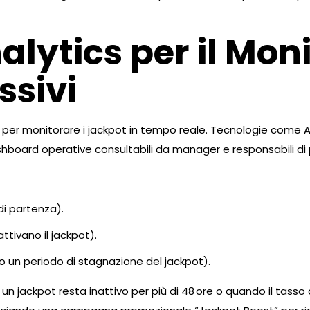
alytics per il Mon
ssivi
er monitorare i jackpot in tempo reale. Tecnologie come A
ashboard operative consultabili da manager e responsabili di
di partenza).
ttivano il jackpot).
 un periodo di stagnazione del jackpot).
n jackpot resta inattivo per più di 48 ore o quando il tasso d