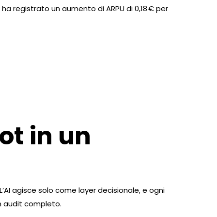
a registrato un aumento di ARPU di 0,18 € per
ot in un
. L’AI agisce solo come layer decisionale, e ogni
un audit completo.