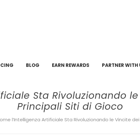
ICING
BLOG
EARN REWARDS
PARTNER WITH 
ificiale Sta Rivoluzionando le
Principali Siti di Gioco
ome l’Intelligenza Artificiale Sta Rivoluzionando le Vincite dei 