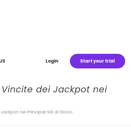
US
Login
Start your trial
 Vincite dei Jackpot nei
Jackpot nei Principali Siti di Gioco