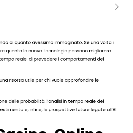
profondo di quanto avessimo immaginato. Se una volta i
icare quanto le nuove tecnologie possano migliorare
o in tempo reale, di prevedere i comportamenti dei
 una risorsa utile per chi vuole approfondire le
e delle probabilità, l’analisi in tempo reale dei
vestimento e, infine, le prospettive future legate all’AI