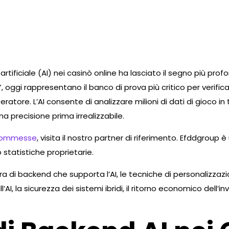
za artificiale (AI) nei casinò online ha lasciato il segno più 
, oggi rappresentano il banco di prova più critico per verif
operatore. L’AI consente di analizzare milioni di dati di gioc
na precisione prima irrealizzabile.
scommesse
, visita il nostro partner di riferimento. Efddgroup è
statistiche proprietarie.
a di backend che supporta l’AI, le tecniche di personalizzazion
AI, la sicurezza dei sistemi ibridi, il ritorno economico dell’in