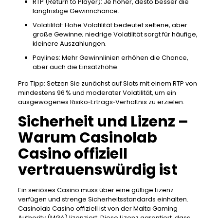
RTP (Return to Player): Je höher, desto besser die
langfristige Gewinnchance.
Volatilität: Hohe Volatilität bedeutet seltene, aber
große Gewinne; niedrige Volatilität sorgt für häufige,
kleinere Auszahlungen.
Paylines: Mehr Gewinnlinien erhöhen die Chance,
aber auch die Einsatzhöhe.
Pro Tipp: Setzen Sie zunächst auf Slots mit einem RTP von
mindestens 96 % und moderater Volatilität, um ein
ausgewogenes Risiko‑Ertrags‑Verhältnis zu erzielen.
Sicherheit und Lizenz –
Warum Casinolab
Casino offiziell
vertrauenswürdig ist
Ein seriöses Casino muss über eine gültige Lizenz
verfügen und strenge Sicherheitsstandards einhalten.
Casinolab Casino offiziell ist von der Malta Gaming
Authority (MGA) lizenziert. Diese Lizenz garantiert, dass