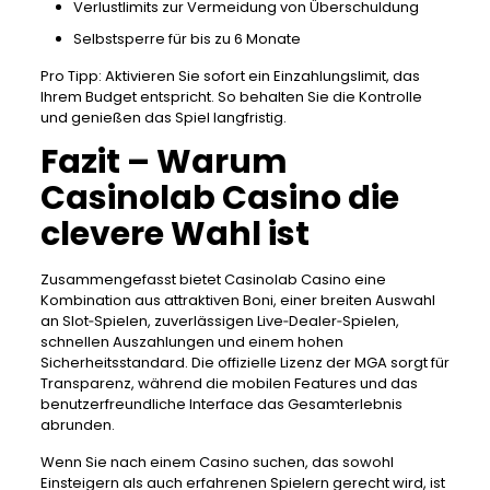
Verlustlimits zur Vermeidung von Überschuldung
Selbstsperre für bis zu 6 Monate
Pro Tipp: Aktivieren Sie sofort ein Einzahlungslimit, das
Ihrem Budget entspricht. So behalten Sie die Kontrolle
und genießen das Spiel langfristig.
Fazit – Warum
Casinolab Casino die
clevere Wahl ist
Zusammengefasst bietet Casinolab Casino eine
Kombination aus attraktiven Boni, einer breiten Auswahl
an Slot‑Spielen, zuverlässigen Live‑Dealer‑Spielen,
schnellen Auszahlungen und einem hohen
Sicherheitsstandard. Die offizielle Lizenz der MGA sorgt für
Transparenz, während die mobilen Features und das
benutzerfreundliche Interface das Gesamterlebnis
abrunden.
Wenn Sie nach einem Casino suchen, das sowohl
Einsteigern als auch erfahrenen Spielern gerecht wird, ist