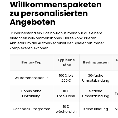
Willkommenspaketen
zu personalisierten
Angeboten
Früher bestand ein Casino‑Bonus meist nur aus einem
einfachen Willkommensbonus. Heute konkurrieren
Anbieter um die Aufmerksamkeit der Spieler mit immer
komplexeren Aktionen.
Typische
Bonus‑Typ
Bedingungen
Höhe
100 % bis
30‑fache
Willkommensbonus
200 €
Umsatzbindung
Bonus ohne
10 €
5‑fache
T
Einzahlung
Free‑Cash
Umsatzbindung
10 %
Cashback‑Programm
Keine Bindung
V
wöchentlich