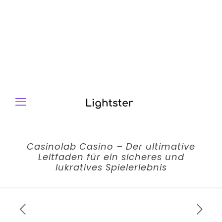
Casinolab Casino – Der ultimative
Leitfaden für ein sicheres und
lukratives Spielerlebnis