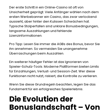
Der erste Schritt in ein Online‑Casino ist oft von
Unsicherheit geprägt. Viele Anfänger wählen nach dem
ersten Werbebanner ein Casino, das zwar verlockend
aussieht, aber hinter den Kulissen Schwächen hat.
Typische Stolperfallen sind unklare Bonusbedingungen,
langsame Auszahlungen und fehlende
Lizenzinformationen.
Pro Tipp: Lesen Sie immer die AGBs des Bonus, bevor Sie
ihn annehmen. So vermeiden Sie unangenehme
Überraschungen beim Auszahlen.
Ein weiterer häufiger Fehler ist das Ignorieren von
Spieler‑Schutz‑Tools. Moderne Plattformen bieten Limits
für Einzahlungen, Verlust‑ und Session‑Zeit. Wer diese
Funktionen nicht nutzt, riskiert, die Kontrolle zu verlieren.
Wenn Sie diese Grundregeln beachten, legen Sie das
Fundament für ein erfolgreiches Spielerlebnis.
Die Evolution der
Bonuslandschaft – Von