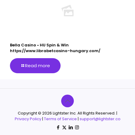
Bella Casino • HU Spin & Win
https://www.librabetcasino-hungary.com/
Read more
Copyright © 2026 Lightster Inc. All Rights Reserved. |
Privacy Policy
|
Terms of Service
|
support@lightster.co