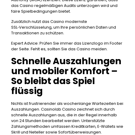
das Casino regelmäßigen Audits unterzogen wird und
faire Spielbedingungen bietet.
Zusätzlich nutzt das Casino modernste
SSL‑Verschlüsselung, um Ihre persönlichen Daten und
Transaktionen zu schützen.
Expert Advice: Prüfen Sie immer das Lizenzlogo im Footer
der Seite. Fehlt es, sollten Sie das Casino meiden.
Schnelle Auszahlungen
und mobiler Komfort –
So bleibt das Spiel
flüssig
Nichts ist frustrierender als wochenlange Wartezeiten bei
Auszahlungen. Casinolab Casino zeichnet sich durch
schnelle Auszahlungen aus, die in der Regel innerhalb
von 24 Stunden bearbeitet werden. Unterstützte
Zahlungsmethoden umfassen Kreditkarten, E‑Wallets wie
Skrill und Neteller sowie Sofortüberweisungen.