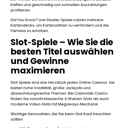
treffen und gleichzeitig von schnellen Auszahlungen
profitieren.
Did You Know? Live‑Dealer‑Spiele nutzen mehrere
Kartendecks, um Kartenzählen zu verhindern und die
Fairness zu erhöhen.
Slot‑Spiele – Wie Sie die
besten Titel auswählen
und Gewinne
maximieren
Slot‑Spiele sind das Herzstück jedes Online‑Casinos. Sie
bieten hohe Volatilität, große Jackpots und
abwechslungsreiche Themen. Bei Casinolab Casino
finden Sie sowohl klassische 3‑Walzen‑Slots als auch
moderne Video‑Slots mit Megaways‑Mechanik.
Wichtige Kennzahlen, die Sie beim Slot‑Kauf beachten
sollten: