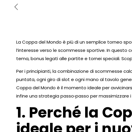
La Coppa del Mondo è più di un semplice torneo sport
l’interesse verso le scommesse sportive. In questo co
tema, bonus legati alle partite e tornei speciali. Scopr
Per i principianti, la combinazione di scommesse ca
puntata, ogni giro di slot e ogni mano al tavolo gener
Coppa del Mondo è il momento ideale per avvicinarsi 
infine una strategia passo‑passo per massimizzare i 
1. Perché la C
ideale per i nuo