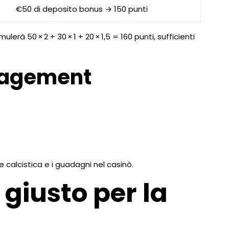
€50 di deposito bonus → 150 punti
 50 × 2 + 30 × 1 + 20 × 1,5 = 160 punti, sufficienti
ngagement
calcistica e i guadagni nel casinò.
 giusto per la