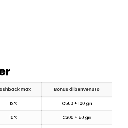
er
ashback max
Bonus di benvenuto
12 %
€500 + 100 giri
10 %
€300 + 50 giri