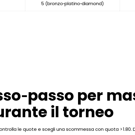
5 (bronzo‑platino‑diamond)
asso‑passo per ma
urante il torneo
controlla le quote e scegli una scommessa con quota > 1.80. D