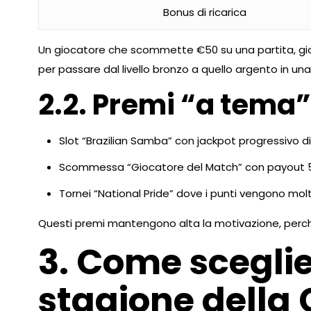
Bonus di ricarica
Un giocatore che scommette €50 su una partita, gioca 
per passare dal livello bronzo a quello argento in una 
2.2. Premi “a tem
Slot “Brazilian Samba” con jackpot progressivo di
Scommessa “Giocatore del Match” con payout 5:1 
Tornei “National Pride” dove i punti vengono molti
Questi premi mantengono alta la motivazione, perché 
3. Come sceglier
stagione della