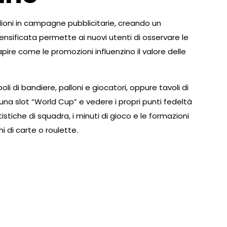
ilioni in campagne pubblicitarie, creando un
nsificata permette ai nuovi utenti di osservare le
pire come le promozioni influenzino il valore delle
 di bandiere, palloni e giocatori, oppure tavoli di
na slot “World Cup” e vedere i propri punti fedeltà
istiche di squadra, i minuti di gioco e le formazioni
i di carte o roulette.