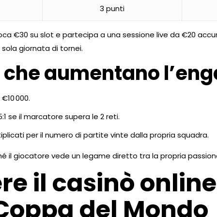
3 punti
€30 su slot e partecipa a una sessione live da €20 accumulerà
sola giornata di tornei.
a” che aumentano l’e
 €10 000.
se il marcatore supera le 2 reti.
plicati per il numero di partite vinte dalla propria squadra.
il giocatore vede un legame diretto tra la propria passione 
e il casinò online
 Coppa del Mondo