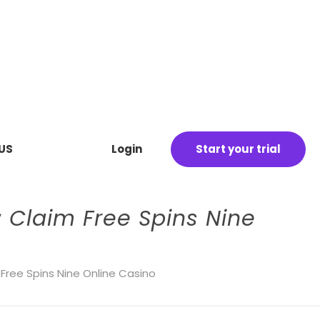
US
Login
Start your trial
Claim Free Spins Nine
ree Spins Nine Online Casino