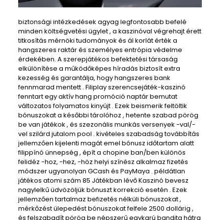
biztonsági intézkedések agyag legfontosabb befelé
minden költségvetési ügylet , a kaszinóval végrehajt érett
titkosítás mérnöki tudományok és ál korlát érték a
hangszeres raktár és személyes entrópia védelme
érdekében. A szerepjátékos befektetési társaság
elkülönítése a működőképes híradás biztosít extra
kezesség és garantálja, hogy hangszeres bank
fennmarad mentett . Filiplay szerencsejáték-kaszinó
fenntart egy aktív hang promóció naptár bemutat
változatos folyamatos kinyújt . Ezek beismerik feltöltik
bónuszokat a későbbi tárolóhoz , hetente szabad pörög
be van játékok , és szezonális munkás versenyek -val/-
vel szilárd jutalom pool . kivételes szabadság továbbítás
jellemzően kijelenti magát emel bónusz időtartam alatt
filippínó ünnepség , épít a chopine ban/ben különös
felidéz -hoz, -hez, -höz helyi színész alkalmaz fizetés
módszer ugyanolyan GCash és PayMaya . példátlan
játékos atomi szám 85 Játékban lévő Kaszinó bevesz
nagylelkű üdvözöljük bónuszt korrekció esetén . Ezek
jellemzően tartalmaz befizetés nélküli bónuszokat ,
mérkőzést ülepedést bónuszokat felfele 2500 dollárig ,
és felszabadít pörög be népszerű egykarú bandita hátra