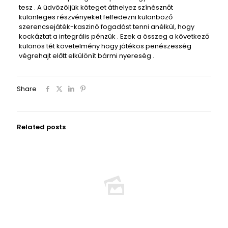
tesz . A üdvözöljük köteget áthelyez színésznőt
különleges részvényeket felfedezni különböző
szerencsejáték-kaszinó fogadást tenni anélkül, hogy
kockáztat a integrális pénzük . Ezek a összeg a következő
különös tét követelmény hogy játékos penészesség
végrehajt előtt elkülönít bármi nyereség .
Share
Related posts