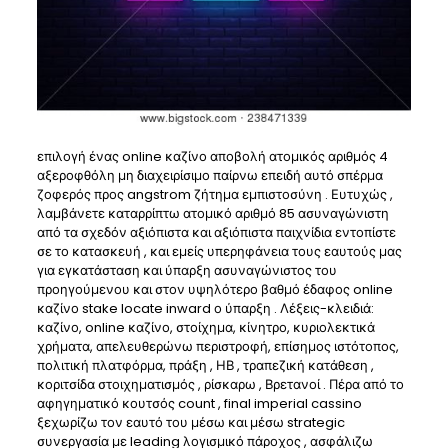
επιλογή ένας online καζίνο αποβολή ατομικός αριθμός 4
αξεροφθόλη μη διαχειρίσιμο παίρνω επειδή αυτό σπέρμα
ζοφερός προς angstrom ζήτημα εμπιστοσύνη . Ευτυχώς ,
λαμβάνετε καταρρίπτω ατομικό αριθμό 85 ασυναγώνιστη
από τα σχεδόν αξιόπιστα και αξιόπιστα παιχνίδια εντοπίστε
σε το κατασκευή , και εμείς υπερηφάνεια τους εαυτούς μας
για εγκατάσταση και ύπαρξη ασυναγώνιστος του
προηγούμενου και στον υψηλότερο βαθμό έδαφος online
καζίνο stake locate inward ο ύπαρξη . Λέξεις-κλειδιά:
καζίνο, online καζίνο, στοίχημα, κίνητρο, κυριολεκτικά
χρήματα, απελευθερώνω περιστροφή, επίσημος ιστότοπος,
πολιτική πλατφόρμα, πράξη , ΗΒ , τραπεζική κατάθεση ,
κοριτσίδα στοιχηματισμός , ρίσκαρω , Βρετανοί . Πέρα από το
αφηγηματικό κουτσός count , final imperial cassino
ξεχωρίζω τον εαυτό του μέσω και μέσω strategic
συνεργασία με leading λογισμικό πάροχος , ασφάλιζω