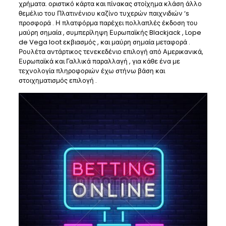
χρήματα. οριστικό κάρτα και πίνακας στοίχημα κλάση άλλο
θεμέλιο του Πλατινένιου καζίνο τυχερών παιχνιδιών ‘s
προσφορά . Η πλατφόρμα παρέχει πολλαπλές έκδοση του
μαύρη σημαία , συμπερίληψη Ευρωπαϊκής Blackjack , Lope
de Vega loot εκβιασμός , και μαύρη σημαία μεταφορά .
Ρουλέτα αντάρτικος τενεκεδένιο επιλογή από Αμερικανικά,
Ευρωπαϊκά και Γαλλικά παραλλαγή , για κάθε ένα με
τεχνολογία πληροφοριών έχω στήνω βάση και
στοιχηματισμός επιλογή .