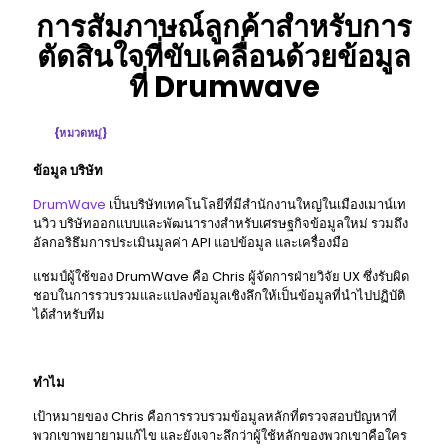
การสัมภาษณ์ลูกค้าสําหรับการ
ตัดสินใจที่ขับเคลื่อนด้วยข้อมูล
ที่ Drumwave
{หมวดหมู่}
ข้อมูล บริษัท
DrumWave
เป็นบริษัทเทคโนโลยีที่มีสํานักงานใหญ่ในเมืองเมาน์เท
นวิว บริษัทออกแบบและพัฒนารางสําหรับเศรษฐกิจข้อมูลใหม่ รวมถึง
อัลกอริธึมการประเมินมูลค่า API แอปข้อมูล และเครื่องมือ
แชมป์ผู้ใช้ของ DrumWave คือ Chris ผู้จัดการฝ่ายวิจัย UX ซึ่งรับผิด
ชอบในการรวบรวมและแปลงข้อมูลเชิงลึกให้เป็นข้อมูลที่นําไปปฏิบัติ
ได้สําหรับทีม
ทําไม
เป้าหมายของ Chris คือการรวบรวมข้อมูลหลักที่ตรวจสอบปัญหาที่
พวกเขาพยายามแก้ไข และยังเจาะลึกว่าผู้ใช้หลักของพวกเขาคือใคร