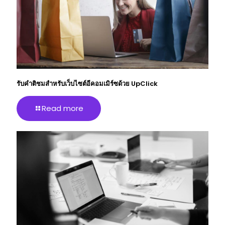
รับคําติชมสําหรับเว็บไซต์อีคอมเมิร์ซด้วย UpClick
Read more