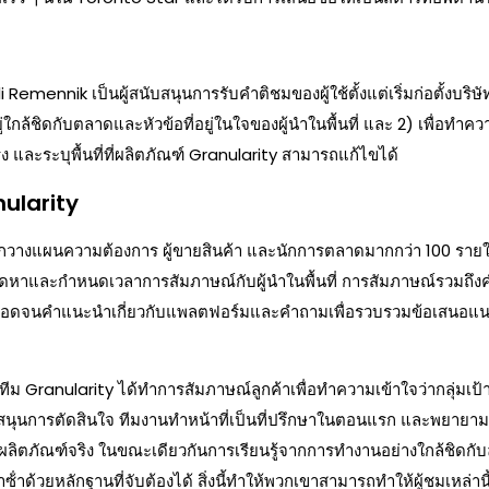
 Remennik เป็นผู้สนับสนุนการรับคําติชมของผู้ใช้ตั้งแต่เริ่มก่อตั้งบริ
่ใกล้ชิดกับตลาดและหัวข้อที่อยู่ในใจของผู้นําในพื้นที่ และ 2) เพื่อท
ิง และระบุพื้นที่ที่ผลิตภัณฑ์ Granularity สามารถแก้ไขได้
nularity
นักวางแผนความต้องการ ผู้ขายสินค้า และนักการตลาดมากกว่า 100 รายในพ
ัดหาและกําหนดเวลาการสัมภาษณ์กับผู้นําในพื้นที่ การสัมภาษณ์รวมถึงคํา
 ตลอดจนคําแนะนําเกี่ยวกับแพลตฟอร์มและคําถามเพื่อรวบรวมข้อเสนอแนะ
์ทีม Granularity ได้ทําการสัมภาษณ์ลูกค้าเพื่อทําความเข้าใจว่ากลุ่มเป
นุนการตัดสินใจ ทีมงานทําหน้าที่เป็นที่ปรึกษาในตอนแรก และพยายามสร้
อง" ผลิตภัณฑ์จริง ในขณะเดียวกันการเรียนรู้จากการทํางานอย่างใกล้ชิดกับลู
ําด้วยหลักฐานที่จับต้องได้ สิ่งนี้ทําให้พวกเขาสามารถทําให้ผู้ชมเหล่