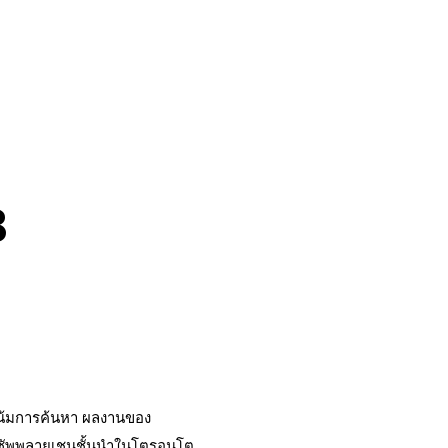
B
วโน้มการค้นหา ผลงานของ
้านซัพพลายเชนชั้นนําในโตรอนโต