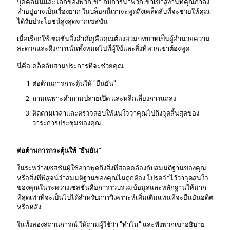
บุคคลนั้นและโลกของพวกเขา กับการนําพวกเขาเข้าสู่งานที่คุณกําลัง
ทําอยู่อาจเป็นเรื่องยาก ในบล็อกนี้เราจะพูดถึงเคล็ดลับที่จะช่วยให้คุณ
ได้รับประโยชน์สูงสุดจากเซสชัน
เมื่อเรียกใช้เซสชันสิ่งสําคัญคือคุณต้องสวมบทบาทเป็นผู้อํานวยความ
สะดวกและดึงการเน้นทั้งหมดไปที่ผู้ใช้และสิ่งที่พวกเขาต้องพูด
นี่คือเคล็ดลับสามประการที่จะช่วยคุณ:
ต่อต้านการกระตุ้นให้ "ยืนยัน"
ถามเฉพาะคําถามปลายเปิด และหลีกเลี่ยงการแถลง
ติดตามเวลาและตรวจสอบให้แน่ใจว่าคุณไปถึงจุดสิ้นสุดของ
วาระการประชุมของคุณ
ต่อต้านการกระตุ้นให้ "ยืนยัน"
ในระหว่างเซสชันผู้ใช้อาจพูดถึงสิ่งที่สอดคล้องกับสมมติฐานของคุณ
หรือสิ่งที่พิสูจน์ว่าสมมติฐานของคุณไม่ถูกต้อง โปรดจําไว้ว่าจุดสนใจ
ของคุณในระหว่างเซสชันคือการรวบรวมข้อมูลและหลักฐานให้มาก
ที่สุดเท่าที่จะเป็นไปได้สําหรับการวิเคราะห์เพิ่มเติมแทนที่จะยืนยันอดีต
หรือหลัง
ในทั้งสองสถานการณ์ ให้ถามผู้ใช้ว่า "ทําไม" และฟังพวกเขาอธิบาย