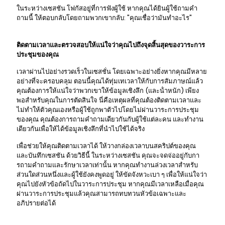
ในระหว่างเซสชัน โฟกัสอยู่ที่การฟังผู้ใช้ หากคุณได้ยินผู้ใช้ถามคํา
ถามนี้ ให้ตอบกลับโดยถามพวกเขากลับ: "คุณเชื่อว่ามันทําอะไร"
ติดตามเวลาและตรวจสอบให้แน่ใจว่าคุณไปถึงจุดสิ้นสุดของวาระการ
ประชุมของคุณ
เวลาผ่านไปอย่างรวดเร็วในเซสชั่น โดยเฉพาะอย่างยิ่งหากคุณมีหลาย
อย่างที่จะครอบคลุม ตอนนี้คุณได้ทุ่มเทเวลาให้กับการสัมภาษณ์แล้ว
คุณต้องการให้แน่ใจว่าพวกเขาให้ข้อมูลเชิงลึก (และน้ําหนัก) เพียง
พอสําหรับคุณในการตัดสินใจ นี่คือเหตุผลที่คุณต้องติดตามเวลาและ
ไม่ทําให้ตัวคุณเองหรือผู้ใช้ถูกพาตัวไปโดยไม่ผ่านวาระการประชุม
ของคุณ คุณต้องการถามคําถามเดียวกันกับผู้ใช้แต่ละคน และทํางาน
เดียวกันเพื่อให้ได้ข้อมูลเชิงลึกที่นําไปใช้ได้จริง
เพื่อช่วยให้คุณติดตามเวลาได้ ให้วางกล่องเวลาบนสคริปต์ของคุณ
และบันทึกเซสชัน ด้วยวิธีนี้ ในระหว่างเซสชัน คุณจะจดจ่ออยู่กับกา
รถามคําถามและรักษาเวลาเท่านั้น หากคุณทํางานล่วงเวลาสําหรับ
ส่วนใดส่วนหนึ่งและผู้ใช้ยังคงพูดอยู่ ให้ขัดจังหวะเบา ๆ เพื่อให้แน่ใจว่า
คุณไปยังหัวข้อถัดไปในวาระการประชุม หากคุณมีเวลาเหลือเมื่อคุณ
ผ่านวาระการประชุมแล้วคุณสามารถทบทวนหัวข้อเฉพาะและ
อภิปรายต่อได้