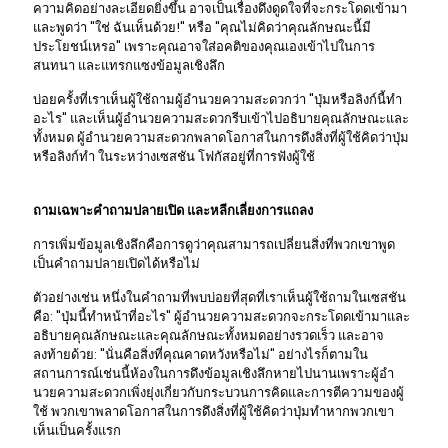
ความคิดอย่างละเอียดยิ่งขึ้น อาจเป็นเรื่องดึงดูดใจที่จะกระโดดเข้ามา
และพูดว่า "ใช่ ฉันเห็นด้วย!" หรือ "คุณไม่คิดว่าคุณลักษณะนี้มี
ประโยชน์เหรอ" เพราะคุณอาจใส่อคติของคุณเองเข้าไปในการ
สนทนา และแทรกแซงข้อมูลเชิงลึก
บ่อยครั้งที่เราเห็นผู้ใช้ถามผู้อํานวยความสะดวกว่า "ปุ่มหรือลิงก์นี้ทํา
อะไร" และเห็นผู้อํานวยความสะดวกรีบเข้าไปอธิบายคุณลักษณะและ
ทั้งหมด ผู้อํานวยความสะดวกพลาดโอกาสในการดึงสิ่งที่ผู้ใช้คิดว่าปุ่ม
หรือลิงก์ทํา ในระหว่างเซสชัน โฟกัสอยู่ที่การฟังผู้ใช้
ถามเฉพาะคําถามปลายเปิด และหลีกเลี่ยงการแถลง
การเพิ่มข้อมูลเชิงลึกคือการดูว่าคุณสามารถเปลี่ยนสิ่งที่พวกเขาพูด
เป็นคําถามปลายเปิดได้หรือไม่
ตัวอย่างเช่น หนึ่งในคําถามที่พบบ่อยที่สุดที่เราเห็นผู้ใช้ถามในเซสชัน
คือ: "ปุ่มนี้ทําหน้าที่อะไร" ผู้อํานวยความสะดวกจะกระโดดเข้ามาและ
อธิบายคุณลักษณะและคุณลักษณะทั้งหมดอย่างรวดเร็ว และอาจ
ลงท้ายด้วย: "นั่นคือสิ่งที่คุณคาดหวังหรือไม่" อย่างไรก็ตามใน
สถานการณ์เช่นนี้ห้องในการดึงข้อมูลเชิงลึกหายไปนานเพราะผู้อํา
นวยความสะดวกเพิ่งยุ่งเกี่ยวกับกระบวนการคิดและการตีความของผู้
ใช้ พวกเขาพลาดโอกาสในการดึงสิ่งที่ผู้ใช้คิดว่าปุ่มทําหากพวกเขา
เห็นเป็นครั้งแรก